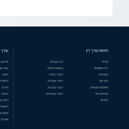
חיפוש עורך דין
עורך ד
פלילי
דיני עבודה
תל אבי
דיני משפחה
הוצאה לפועל
באר שב
תעבורה
דוברי רוסית
חיפה
נזקי גוף
דוברי אנגלית
ירושלים
רשלנות רפואית
דוברי ערבית
חדרה
פשיטת רגל
דוברי צרפתית
נתניה
מיסים
רמת גן
ראשון ל
פתח תק
אשדוד