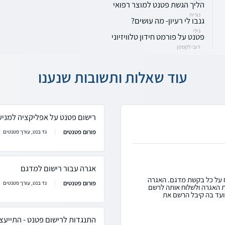
הליך הגשת פטנט למוצר רפואי
נורית
גנבו לי רעיון- מה עושים?
גילי
פטנט על פורמט חידון טלוויזיוני
דובי לקסמן
עוד שאלות ותשובות שנענו
רישום פטנט על אפליקציה למניע
פורום פטנטים
גד בנט, עורך פטנטים
אגרה עבור רישום למדגם
, אתה צריך לשלם אגרה בסך 395 ש"ח על כל בקשת מדגם. האגרה
פורום פטנטים
גד בנט, עורך פטנטים
ת האגרה ולשלוח אותה לרשם
ועד בה קיבל הרשם את
התנגדות לרישום פטנט - התייעצ