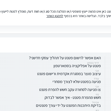
ג כאן אינו מהווה ייעוץ משפטי ו/או המלצה מכל סוג ו/או חוות דעת, מומלץ לפנות לייעו
ותך בלבד. הגלישה באתר היא בכפוף
לתקנון האתר
האם אפשר לרשום פטנט על תהליך עסקי חדשני?
דרור בננסון
פטנט על אפליקציה בסמארטפון
אבי
עיצוב מוצר במסגרת אקדמית ורישום פטנט
עודד
פגיעה בפטנט שלא לצורך מסחרי
אבי
צו מניעה לסחורה עקב חשש להפרת פטנט
נחי
חשש מהפרת פטנט - איך אפשר לבדוק
אביגיל
בדיקת היתכנות הפטנט על ידי עורך פטנטים
גיא