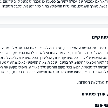
וודא האם אמצאה שלי יכולה להירשם כפטנט או שכבר יש פטנט קיים שרשום על 
 לגשת לעורך פטנטים. מהי עלות החיפוש? בתוך כמה זמן ניתן לקבל תשובה?
נט קיים
י, סליחה על התשובה המאוחרת, משום מה לא ראיתי את ההודעה שלך. אתה יכו
חיפש ע"י מידען זול יותר, אבל אתה אחראי להגדיר לו את החיפוש, והוא יבי
ט. החיפוש ע"י עורך פטנטים יקר יותר, אבל עורך הפטנטים ידע על מה להתמק
לך לאור ממצאי החיפוש. קח בחשבון שכל תוצאות החיפוש (לא משנה ע"י מי, 
הבטיח לך שבאמת חפשו בכל מקום והרעיון שלך לא ידוע. חיפוש מקטין את הסי
כל משרד גובה את התעריפים שלו. תתרשם ותשווה. בברכה, גדי בנט, עורך פט
 מנהל/ת הפורום:
 עורך פטנטים
055-4