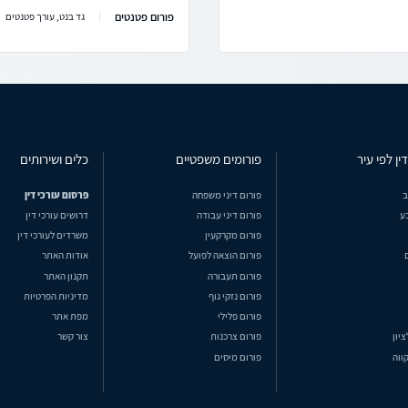
פורום פטנטים
גד בנט, עורך פטנטים
ין לפי עיר
פורומים משפטיים
כלים ושירותים
ב
פורום דיני משפחה
פרסום עורכי דין
ע
פורום דיני עבודה
דרושים עורכי דין
פורום מקרקעין
משרדים לעורכי דין
פורום הוצאה לפועל
אודות האתר
פורום תעבורה
תקנון האתר
פורום נזקי גוף
מדיניות הפרטיות
פורום פלילי
מפת אתר
ציון
פורום צרכנות
צור קשר
ווה
פורום מיסים