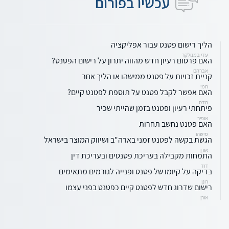
עכשיו בפורום
הליך רישום פטנט עבור אפליקציה
עדי במנולקר
האם פרסום רעיון חדש מהווה יתרון על רישום הפטנט?
אברהם
קניית זכויות על פטנט ממישהו או הליך אחר
חמי
האם אפשר לקבל פטנט על תוספת לפטנט קיים?
הדס
פיתחתי רעיון ופטנט בזמן שהייתי שכיר
אופיר
האם פטנט נחשב תחרות
מישהו
הגשת בקשה לפטנט זמני בארה"ב ושיווק המוצר בישראל
אורן
התמחות מקבילה בעריכת פטנטים ובעריכת דין
דוד
בדיקה על קיומו של פטנט ופנייה לגורמים מתאימים
רונן
רישום שדרוג חדש לפטנט קיים כפטנט בפני עצמו
אורן