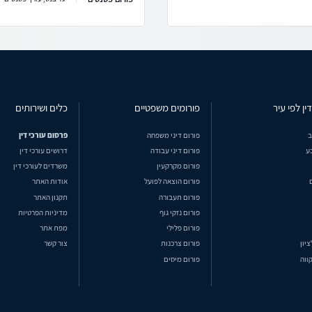
ין לפי עיר
פורומים משפטיים
כלים ושירותים
ב
פורום דיני משפחה
פרסום עורכי דין
ע
פורום דיני עבודה
דרושים עורכי דין
פורום מקרקעין
משרדים לעורכי דין
פורום הוצאה לפועל
אודות האתר
פורום תעבורה
תקנון האתר
פורום נזקי גוף
מדיניות הפרטיות
פורום פלילי
מפת אתר
ציון
פורום צרכנות
צור קשר
ווה
פורום מיסים