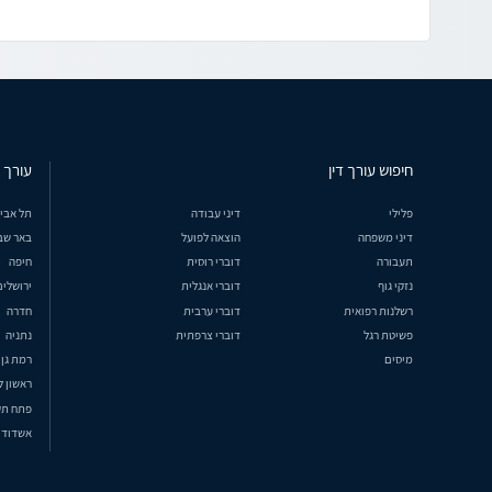
חיפוש עורך דין
עורך ד
פלילי
דיני עבודה
תל אבי
דיני משפחה
הוצאה לפועל
באר שב
תעבורה
דוברי רוסית
חיפה
נזקי גוף
דוברי אנגלית
ירושלים
רשלנות רפואית
דוברי ערבית
חדרה
פשיטת רגל
דוברי צרפתית
נתניה
מיסים
רמת גן
ראשון ל
פתח תק
אשדוד