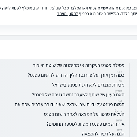
ג כאן אינו מהווה ייעוץ משפטי ו/או המלצה מכל סוג ו/או חוות דעת, מומלץ לפנות לייעו
ותך בלבד. הגלישה באתר היא בכפוף
לתקנון האתר
פסילת פטנט בעקבות אי מהימנות של שיטת הייצור
דביר
כמה זמן אורך על פי רוב ההליך הדרוש לרישום פטנט?
ארי
מכירת מוצרים ללא הגנת פטנט בישראל
נאדין
האם רעיון של שותף לשעבר נחשב גניבה של פטנט?
אסף
הגשת פטנט על ידי תושב ישראלי שאינו דובר עברית שפת אם
Boris
העלאת סרטון על המצאה לאחר רישום פטנט
יותם
איך רושמים פטנט המסווג למספר תחומים?
דנה
הגנה על רעיון להמצאה