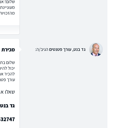
שלום! אנ
מעוניינת 
מהזכויות
מכירת א
גד בנט, עורך פטנטים
הגיב/ה:
שלום בתי
יכול להיו
להכיר את
עורך פטנ
שאלו את
גד בנט,
532747