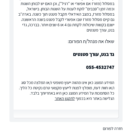
במסלול (מזורז אם אפשרי או "רגיל"), וכן האם יש לבוחן השגות
וכמה זמן ו"סבבים" לוקח לענות על השגות הבוחן. בישראל,
במסלול מזורז, במצב האידאלי תקבל פטנט תוך כשנה. בארה"ב
גם קיים מסלול מזורז שבו אפשרי לקבל פטנט בשנה הראשונה.
ישנם בקשות שיכולות לקחת גם 4 או 6 שנים ויותר. בברכה, גדי
בנט, עורך פטנטים
שאלו את מנהל/ת הפורום:
גד בנט, עורך פטנטים
055-4532747
המידע המוצג כאן אינו מהווה ייעוץ משפטי ו/או המלצה מכל סוג
ו/או חוות דעת, מומלץ לפנות לייעוץ מקצועי טרם נקיטת כל הליך.
כל הסתמכות על המידע המוצג כאן היא באחריותך בלבד.
הגלישה באתר היא בכפוף
לתקנון האתר
חזרה לפורום