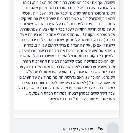
השוכר. ואף אם יימכר המושכר, בתוך תקופת השכירות, זכותו
של הקונה תהיה כפופה לזכות השוכר בנכס . מכיוון שהסיכום בין
הקונה והמוכר הם היה שהקונה יקבל את דמי השכירות , עכשיו
המשכיר(המקורי) דורש ממני בדחיפות שאחליף לו את השיקים
שנותרו בידיו בשיקים לפקודתע"ש בעל הדירה החדש. שאלותי :
א. על מי האחריות החוקית לטפל בכל ליקוי \ בעיה שמתעוררת ,
על המוכר או הקונה ? ( שניהם אמרו לי שהם סיכמו ביניהם שעל
הקונה ) לדרוש חתימה על מסמך שחובת הטיפול בדירה עברה
לקונה ? ואם כן , איזה מהצדדים צריך לחתום עליו ? ב. בחוזה
מפורש שהמשכיר מתחייב לבטח את הדירה בביטוח מבנה+צד ג
, למשך כל תקופת החזקתו של השוכר במושכר בפועל והמשכיר
יהא המוטב בפוליסה, מבלי שלחברת הביטוח תהא זכות חזרה
אל המשכיר או השוכר. לאחר שהועברה הבעלות על הדירה , אני
רוצה לוודא שאכן הביטוח קיים , הוא עכשיו אמור להיות ע"ש
הקונה או המוכר ? ג. האם נדרשת חתימה מחודשת של הערבים
על שטר ערבות ? ( לא ממש נעים שוב להטריד אותם בנושאים
כאלו ... ) ד. . כיצד אני אמור עכשיו להתנהל מבחינת השיקים של
שכר דירה שקים לבטחון לבטחון לפקודת חברת חשמל\גז... +
שטרי החוב + שטרי ערבות ? בתודה מראש.
עו"ד גיא הרשקוביץ
הגיב/ה: