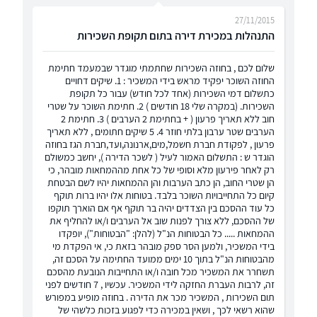
27/11/2015
התנהלות במכירת דירה בתום תקופת השכירות
שלום לכם , בחוזה השכירות שחתמתי מוגדר שבמעמד חתימת
החוזה השוכר יפקיד מראש בידי המשכיר : 1. שיקים דחויים
כתשלום דמי השכירות (אחד לכל חודש) עבור כל תקופת
השכירות. (במקרה שלי 18 חודשים ) 2. חתימת השוכר על שטרי
חוב ללא תאריך פרעון ( + בחתימת 2 הערבים ) 3. חתימת 2
הערבים שטר ערבון בלתי חוזר 4. 5 שיקים חתומים , ללא תאריך
פרעון , לפקודת חברת חשמל,מים,ארנונה,ועד,חברת הגז בחוזה
הוגדר ש : התשלום האמור לעיל ( לשכר הדירה ), יחשב כמשולם
רק לאחר פירעון מלא וסופי של כל אחת מההמחאות מובהר, כי
הן שטרי החוב, הן כתב הערבות והן ההמחאות יהיו לשם הבטחת
קיום כל התחייבויות השוכר בלבד. בטוחות אלו יהיו ברות תוקף
כל עוד ההסכם בין הצדדים יהיה בר תוקף אף אם הוארך תוקפו
של ההסכם, ללא צורך לפנות שוב אל הערבים ו/או להחליף את
ההמחאות ..... כל הבטוחות הנ"ל (להלן: "הבטוחות"), יופקדו
בידי המשכיר, ולמען הסר ספק מובהר בזאת כי, אי הפקדת מי
מהבטוחות הנ"ל בתוך 10 ימים ממועד החתימה על הסכם זה,
תשחרר את המשכיר מכל חובה ו/או התחייבות הנובעת מהסכם
זה, לרבות העברת החזקה לידי המשכיר. עכשיו , 7 חודשים לפני
תום השכירות , המשכיר מכר את הדירה . בחוזה מופיע במפורש
שהוא רשאי לכך , ושאין במכירה כדי לפגוע בזכות כלשהי של