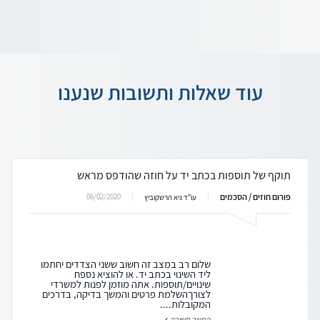
עוד שאלות ותשובות שנענו
תוקף של תוספות בכתב יד על חוזה שהודפס מראש
פורום חוזים / הסכמים
06/02/2020
עו"ד גיא הרשקוביץ
שלום רב במצב זה חשוב ששני הצדדים יחתמו
ליד השינוי בכתב יד. או להוציא נספח
שינויים/תוספות. אתה מוזמן לפנות למשרדי
לצורךהשלמת פרטים והמשך בדיקה, בדרכים
המקובלות....
המשך תשובה