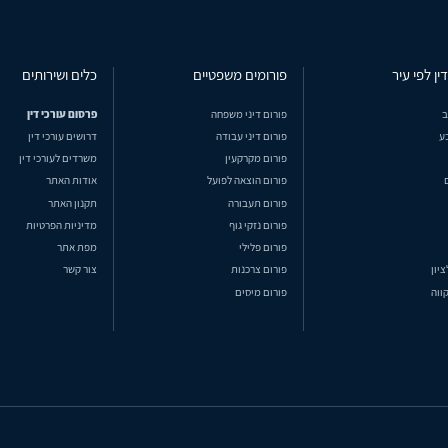
ין לפי עיר
פורומים משפטיים
כלים ושירותים
ב
פורום דיני משפחה
פרסום עורכי דין
ע
פורום דיני עבודה
דרושים עורכי דין
פורום מקרקעין
משרדים לעורכי דין
פורום הוצאה לפועל
אודות האתר
פורום תעבורה
תקנון האתר
פורום נזקי גוף
מדיניות הפרטיות
פורום פלילי
מפת אתר
ציון
פורום צרכנות
צור קשר
ווה
פורום מיסים