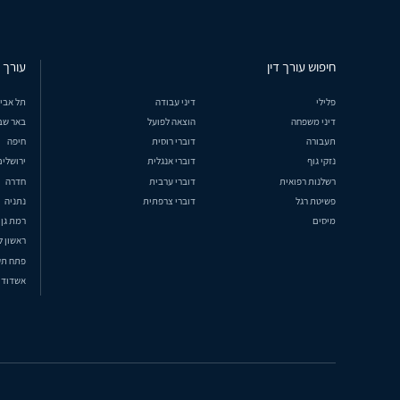
חיפוש עורך דין
עורך ד
פלילי
דיני עבודה
תל אבי
דיני משפחה
הוצאה לפועל
באר שב
תעבורה
דוברי רוסית
חיפה
נזקי גוף
דוברי אנגלית
ירושלים
רשלנות רפואית
דוברי ערבית
חדרה
פשיטת רגל
דוברי צרפתית
נתניה
מיסים
רמת גן
ראשון ל
פתח תק
אשדוד