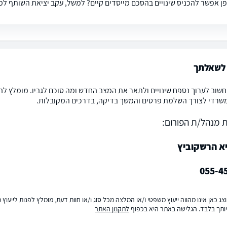
פן אפשר להכניס שינויים בהסכם מייסדים קיים? למשל, עקב יציאת השותף 
לשאלתך
חשוב לערוך נספח שינויים ולתאר את המצב החדש ומה סוכם לגביו. מומלץ להי
שרדי לצורך השלמת פרטים והמשך בדיקה, בדרכים המקובלות.
 מנהל/ת הפורום:
יא הרשקוביץ
055-4
ג כאן אינו מהווה ייעוץ משפטי ו/או המלצה מכל סוג ו/או חוות דעת, מומלץ לפנות לייעו
ותך בלבד. הגלישה באתר היא בכפוף
לתקנון האתר