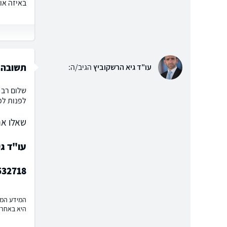
באיזה או
תשובה 
עו"ד גיא הרשקוביץ
הגיב/ה:
שלום רב 
לפנות למ
שאלו את
עו"ד ג
532718
המידע המוצ
היא באחרי