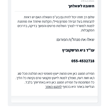
19/12/2021
תשובה לשאלתך
שלום רב חוזה יכול להית גם בע"פ השאלה האם יש ראיות
להבטחת בעל הבית? מסרון/מייל/ הקלטת שיחה? את מוזמנת
לפנות למשרדי לצורך השלמת פרטים והמשך בדיקה, בדרכים
המקובלות.
שאלו את מנהל/ת הפורום:
עו"ד גיא הרשקוביץ
055-4532718
המידע המוצג כאן אינו מהווה ייעוץ משפטי ו/או המלצה מכל סוג
ו/או חוות דעת, מומלץ לפנות לייעוץ מקצועי טרם נקיטת כל הליך.
כל הסתמכות על המידע המוצג כאן היא באחריותך בלבד.
הגלישה באתר היא בכפוף
לתקנון האתר