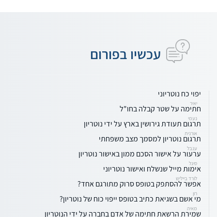
עכשיו בפורום
יפוי כח נוטריוני
יאיר
חתימה על שטר קבלה בחו"ל
נעמי
תרגום תעודת גירושין בארץ על ידי נוטריון
אורנית
תרגום נוטריון למסמך מצב משפחתי
ענבל
ערעור על אישור הסכם ממון באישור נוטריון
סיגל
אימות מייל שנשלח ואישור נוטריוני
לורד בייליש
אפשר להסתפק בטופס סרוק מתורגם אחד?
רון
מי אשם בשגיאת כתיב בטופס ייפוי כוח של נוטריון?
מאיה
שמירת הרשאת חתימה של אדם בחברה על ידי הנוטריון