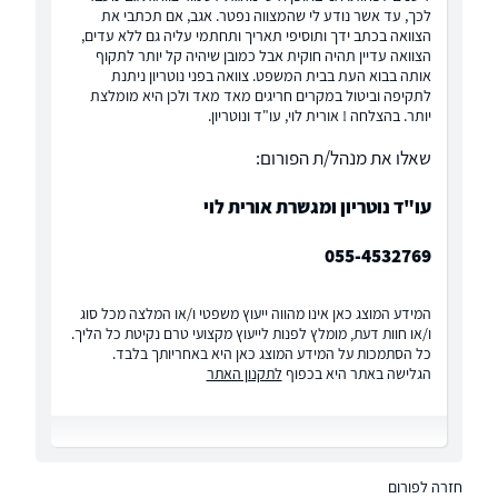
לכך, עד אשר נודע לי שהמצווה נפטר. אגב, אם תכתבי את
הצוואה בכתב ידך ותוסיפי תאריך ותחתמי עליה גם ללא עדים,
הצוואה עדיין תהיה חוקית אבל כמובן שיהיה קל יותר לתקוף
אותה בבוא העת בבית המשפט. צוואה בפני נוטריון ניתנת
לתקיפה וביטול במקרים חריגים מאד מאד ולכן היא מומלצת
יותר. בהצלחה ! אורית לוי, עו"ד ונוטריון.
שאלו את מנהל/ת הפורום:
עו"ד נוטריון ומגשרת אורית לוי
055-4532769
המידע המוצג כאן אינו מהווה ייעוץ משפטי ו/או המלצה מכל סוג
ו/או חוות דעת, מומלץ לפנות לייעוץ מקצועי טרם נקיטת כל הליך.
כל הסתמכות על המידע המוצג כאן היא באחריותך בלבד.
הגלישה באתר היא בכפוף
לתקנון האתר
חזרה לפורום