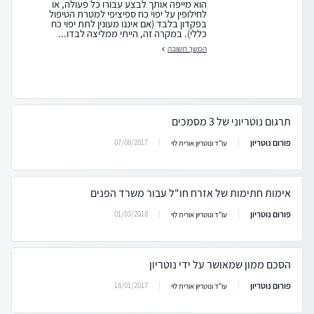
הוא מייפה אותך לבצע עבורו כל פעולה, או
לחילופין על יפוי כח ספיציפי למטרת הטיפול
בפקדון בלבד (אם איננו מעונין לתת יפוי כח
כללי). במקרה זה, הייתי ממליצה לבדו...
המשך תשובה
תרגום נוטריוני של 3 מסמכים
פורום נוטריון
07/08/2017
עו"ד ונוטריון אורית לוי
אימות חתימות של אזרח חו"ל עבור משרד הפנים
פורום נוטריון
01/03/2018
עו"ד ונוטריון אורית לוי
הסכם ממון שמאושר על ידי נוטריון
פורום נוטריון
18/01/2017
עו"ד ונוטריון אורית לוי