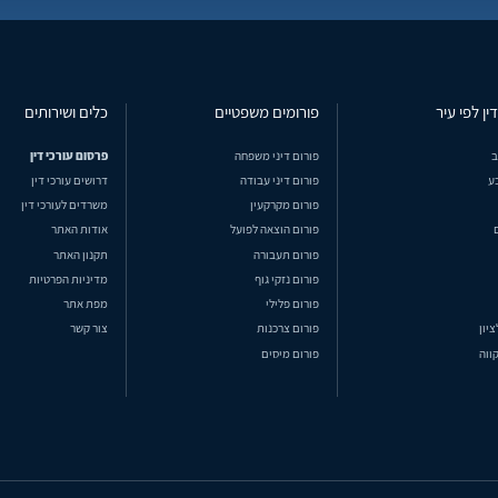
ין לפי עיר
פורומים משפטיים
כלים ושירותים
ב
פורום דיני משפחה
פרסום עורכי דין
ע
פורום דיני עבודה
דרושים עורכי דין
פורום מקרקעין
משרדים לעורכי דין
פורום הוצאה לפועל
אודות האתר
פורום תעבורה
תקנון האתר
פורום נזקי גוף
מדיניות הפרטיות
פורום פלילי
מפת אתר
ציון
פורום צרכנות
צור קשר
ווה
פורום מיסים