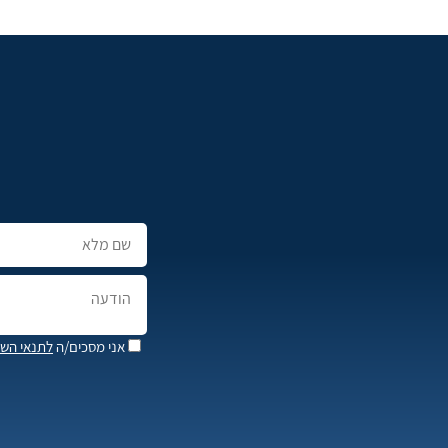
אני מסכים/ה
לתנאי השי