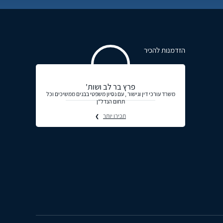
הזדמנות להכיר
פרץ בר לב ושות'
משרד עורכי דין וגישור , עם נסיון משפטי בבנים ממשיכים וכל
תחום הנדל"ן
תכירו יותר