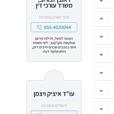
משרד עורכי דין
אזור השרון והסביבה
055-4533044
הוצאה לפועל, חדלות פירעון
ועסקאות מקרקעין - ליווי משפטי
אישי במצבים שבהם חייבים דיוק,
ניסיון ושיקול דעת.
עו"ד איציק ויצמן
ירושלים והסביבה