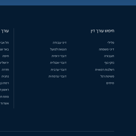
חיפוש עורך דין
עורך ד
פלילי
דיני עבודה
תל אבי
דיני משפחה
הוצאה לפועל
באר שב
תעבורה
דוברי רוסית
חיפה
נזקי גוף
דוברי אנגלית
ירושלים
רשלנות רפואית
דוברי ערבית
חדרה
פשיטת רגל
דוברי צרפתית
נתניה
מיסים
רמת גן
ראשון ל
פתח תק
אשדוד