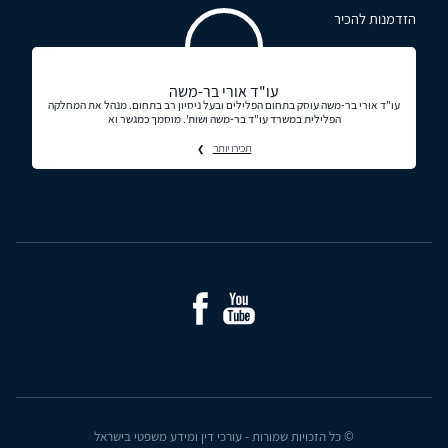
הזדמנות להכיר
עו"ד אורי בר-משה
עו"ד אורי בר-משה עוסק בתחום הפלילים ובעל ניסיון רב בתחום. מנהל את המחלקה
הפלילית במשרד עו"ד בר-משה ושות'. מוסמך כמגשר וא
תכירו יותר
© כל הזכויות שמורות - עורכי דין ומידע משפטי בישראל