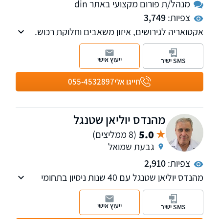
מנהל/ת פורום מקצועי באתר din
צפיות:
3,749
אקטואריה לגירושים, איזון משאבים וחלוקת רכוש.
מומחה כלכלי מטעם בתי המשפט. מעל 25 שנות
ניסיון.
ייעוץ אישי
SMS ישיר
חייגו אלי
055-4532897
מהנדס יוליאן שטנגל
5.0
(8 ממליצים)
גבעת שמואל
צפיות:
2,910
מהנדס יוליאן שטנגל עם 40 שנות ניסיון בתחומי
תכנון, ניהול , פיקוח ובקרה. כמו כן נותן חוות דעת
לבתי משפט או מטעם בתי המשפט.
ייעוץ אישי
SMS ישיר