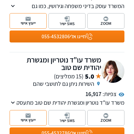
המשרד עוסק בדיני משפחה וגירושין, כמו גם
בחדלות פירעון-פשיטת רגל. המשרד יצר תקדימים
משפטיים בתחום המשפחה והמשמורת
ייעוץ אישי
ZOOM
SMS ישיר
חייגו אלי
055-4532806
משרד עו"ד נוטריון ומגשרת
יהודית שם טוב
5.0
(15 ממליצים)
השירות ניתן גם לתושבי שהם
צפיות:
16,917
משרד עו"ד נוטריון ומגשרת יהודית שם טוב מתעסק
בדיני משפחה, גירושין, חלוקת רכוש, ייפוי כח
מתמשך ומקרקעין. לכל מחלקה במשרד עו"ד
ייעוץ אישי
ZOOM
SMS ישיר
ייעודי שמתמקצע בתחום מסוים. בנוסף, המשרד
מספק שירותי תרגום מרוסית לעברית.
חייגו אלי
055-4532786