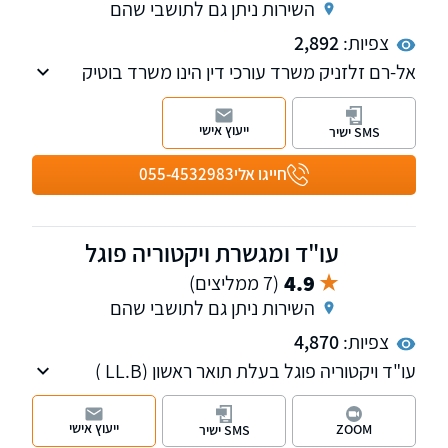
השירות ניתן גם לתושבי שהם
צפיות:
2,892
אל-רם זלזניק משרד עורכי דין הינו משרד בוטיק
איכותי ודינמי הממוקם בפארק המדע נס ציונה אשר
עוסק בתחומי המקרקעין, צוואות וירושות, דיני
ייעוץ אישי
SMS ישיר
משפחה, חדלות פירעון ופשיטות רגל.אני מאמין
ומקפיד על מתן שירות אישי, מקצועי ויעיל ביותר
חייגו אלי
055-4532983
לכל לקוח ולקוח תוך מתן דגש מיוחד על יחס אישי,
שקיפות, זמינות וחשיבה מקורית מחוץ לקופסה.
עו"ד ומגשרת ויקטוריה פוגל
4.9
(7 ממליצים)
השירות ניתן גם לתושבי שהם
צפיות:
4,870
עו"ד ויקטוריה פוגל בעלת תואר ראשון (LL.B )
ותואר שני (LL.M ) במשפטים, עם כניסתה לעולם
המשפט מיקדה פעילותה לתחום דיני המשפחה,
ייעוץ אישי
ZOOM
SMS ישיר
מקרקעין נדל"ן ותביעות נזיקין.