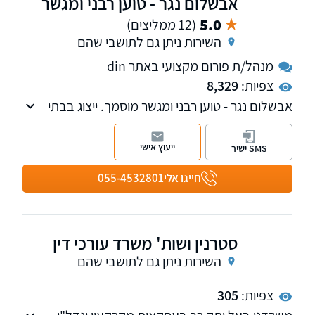
אבשלום נגר - טוען רבני ומגשר
5.0
(12 ממליצים)
השירות ניתן גם לתושבי שהם
מנהל/ת פורום מקצועי באתר din
צפיות:
8,329
אבשלום נגר - טוען רבני ומגשר מוסמך. ייצוג בבתי
הדין הרבניים, גישור בענייני משפחה ובנושאים
כללים: עבודה, סכסוכים עסקיים, סכסוכי שכנים
ייעוץ אישי
SMS ישיר
ועוד.
חייגו אלי
055-4532801
סטרנין ושות' משרד עורכי דין
השירות ניתן גם לתושבי שהם
צפיות:
305