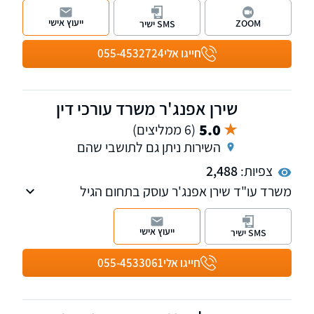
המוגנת/ דמי מפתח. כמו כן המשרד עוסק בצוואות/
ייעוץ אישי
ZOOM
SMS ישיר
ירושות ובתחום המיסוי.
חייגו אלי
055-4532724
שירן אפנג'ר משרד עורכי דין
5.0
(6 ממליצים)
השירות ניתן גם לתושבי שהם
צפיות:
2,488
משרד עו"ד שירן אפנג'ר עוסק בתחום הגיל
השלישי, בתחום הנדל"ן והמקרקעין, צוואות
וירושות, ליטיגציה והסכמים משפחתיים כגון ייפוי כח
ייעוץ אישי
SMS ישיר
מתמשך, מסמך הבעת רצון, גירושין ועוד.
חייגו אלי
055-4533061