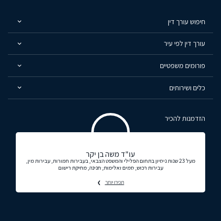
חיפוש עורך דין
עורך דין לפי עיר
פורומים משפטיים
כלים ושירותים
הזדמנות להכיר
עו"ד משה בן יקר
מעל 23 שנות ניסיון בתחום הפלילי והמשפט הצבאי, בעבירות חמורות, עבירות מין,
עבירות רכוש, סמים ואלימות, חנינה, מחיקת רישום
תכירו יותר