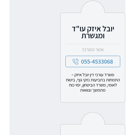
יובל איזק עו"ד
ומגשרת
אזור המרכז
055-4533068
משרד עורכי דין יובל איזק –
התמחות בתביעות נזקי גוף, ביטוח
לאומי, משרד הביטחון, יפוי כוח
מתמשך וצוואות