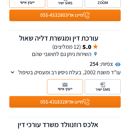
ייעוץ אישי
ZOOM
SMS ישיר
חייגו אלי
055-4532803
עורכת דין ומגשרת דליה שאול
5.0
(12 ממליצים)
השירות ניתן גם לתושבי שהם
צפיות:
254
עו"ד משנת 2002, בעלת ניסיון רב ומעמיק בטיפול
בענייני משפחה, גירושין וירושה, מזונות אישה
וקטינים, חלוקת רכוש ואיזון משאבים, צוואות וייפוי
ייעוץ אישי
SMS ישיר
כוח מתמשך. המשרד מעניק ללקוחותיו מעטפת
ייחודית המשלבת ייצוג משפטי מקצועי ברמה
חייגו אלי
055-4318328
גבוהה לצד ליווי מנטלי, ומוביל אותם ברגישות,
בשקיפות ובגובה העיניים, תוך חתירה לפתרונות
משפטיים יצירתיים המעניקים שקט נפשי, ביטחון
אלכס רוזנוולד משרד עורכי דין
ותחושת יציבות במהלך תקופה רגישה ומורכבת.