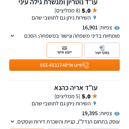
עו"ד נוטריון ומגשרת גילה עיני
5.0
(8 ממליצים)
השירות ניתן גם לתושבי שהם
צפיות:
16,901
מומחיות בדיני משפחה וגישור במשפחה: הסכם
גירושין, הסכם ממון, מזונות, משמורת, רכוש, ידועים
בציבור, צוואות, ירושות, אפוטרופסות, ייפוי כח
ייעוץ אישי
SMS ישיר
מתמשך, גישור
חייגו אלי
055-4532740
עו"ד אריה כהנא
5.0
(5 ממליצים)
השירות ניתן גם לתושבי שהם
צפיות:
19,395
עוסק בתחום הנדל"ן, קניית והשכרת דירות ועסקים.
בעל ניסיון של למעלה מ-30 שנה בתחום הדיירות