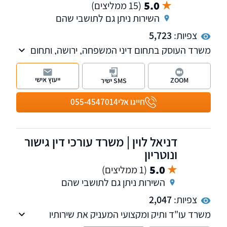
5.0
(15 ממליצים)
השירות ניתן גם לתושבי שהם
צפיות:
5,723
משרד העוסק בתחום דיני המשפחה, ירושה, ותחום
המקרקעין על כלל רבדיו. כמו כן, במשרדנו מחלקה
העוסקת בתחום המשפט הפלילי כולל אלימות
ייעוץ אישי
ZOOM
SMS ישיר
במשפחה, מעצרים, כתבי אישום וייצוג בבתי
המשפט השונים. השירות ניתן בשפות עברית, רוסית
חייגו אלי
055-4547014
ואנגלית.
דניאל לוין | משרד עורכי דין גישור
ונוטריון
5.0
(1 ממליצים)
השירות ניתן גם לתושבי שהם
צפיות:
2,047
משרד עו"ד ותיק ומקצועי המעניק את שירותיו
בתחומי המשפט האזרחי, לרבות מקרקעין, חוזים,