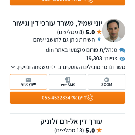
יוני שמיל, משרד עורכי דין וגישור
5.0
(8 ממליצים)
השירות ניתן גם לתושבי שהם
מנהל/ת פורום מקצועי באתר din
צפיות:
19,303
משרדנו מהמובילים העוסקים בדיני משפחה ונזיקין.
עו"ד ומגשר יוני שמיל הינו חבר בוועדת דיני
משפחה בלשכת עורכי הדין.
ייעוץ אישי
ZOOM
SMS ישיר
חייגו אלי
055-4532834
עורך דין אל-רם זלזניק
5.0
(13 ממליצים)