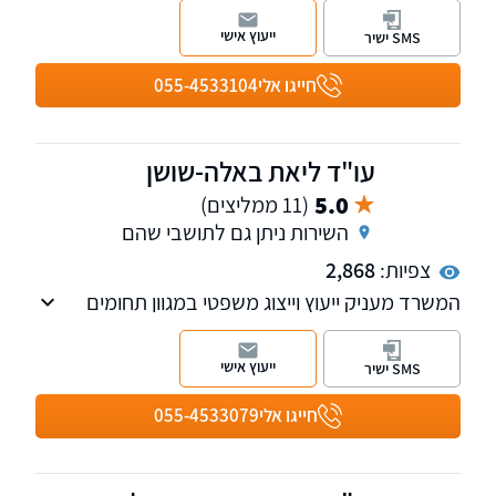
משפחה ומעמד אישי
ייעוץ אישי
SMS ישיר
חייגו אלי
055-4533104
עו"ד ליאת באלה-שושן
5.0
(11 ממליצים)
השירות ניתן גם לתושבי שהם
צפיות:
2,868
המשרד מעניק ייעוץ וייצוג משפטי במגוון תחומים
ובהם דיני משפחה, ירושה, צוואות, ייפוי כוח
מתמשך, מקרקעין ונדל"ן ועוד
ייעוץ אישי
SMS ישיר
חייגו אלי
055-4533079