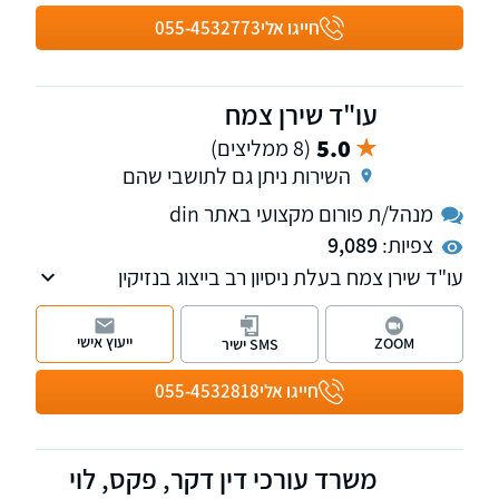
חייגו אלי
055-4532773
עו"ד שירן צמח
5.0
(8 ממליצים)
השירות ניתן גם לתושבי שהם
מנהל/ת פורום מקצועי באתר din
צפיות:
9,089
עו"ד שירן צמח בעלת ניסיון רב בייצוג בנזיקין
ובתאונות דרכים ובייצוג עובדים ומעסיקים בבתי
הדין לעבודה.
ייעוץ אישי
ZOOM
SMS ישיר
חייגו אלי
055-4532818
משרד עורכי דין דקר, פקס, לוי