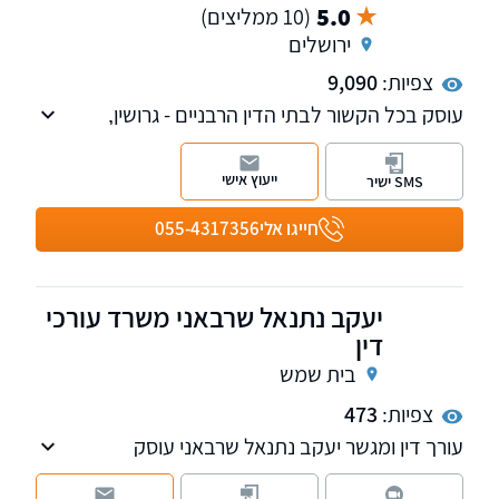
5.0
(10 ממליצים)
ירושלים
צפיות:
9,090
עוסק בכל הקשור לבתי הדין הרבניים - גרושין,
כתובה, מזונות, משמורת, צוואות, גירות, דיני
ממונות ועוד. ליווי לאורך כל הדרך.ייעוץ טלפוני
ייעוץ אישי
SMS ישיר
חינם
חייגו אלי
055-4317356
יעקב נתנאל שרבאני משרד עורכי
דין
בית שמש
צפיות:
473
עורך דין ומגשר יעקב נתנאל שרבאני עוסק
בתחומים: דיני משפחה, מקרקעין, בנקאות, חדלות