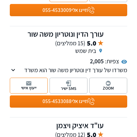
זרות - מורכב מצוות בינלאומי
המשרד חרט על דגלו מתן שירות מקצועי, אישי
חייגו אלי
055-4533009
ובלתי מתפשר לכל לקוח, תוך ליווי צמוד ושקיפות
מלאה לכל אורך הדרך.
עורך הדין ונוטריון משה שור
5.0
(15 ממליצים)
בית שמש
צפיות:
2,005
משרדו של עורך דין ונוטריון משה שור הוא משרד
ותיק ומוביל בתחומו הממוקם בבית שמש ונותן
מענה לתושבי האזור.
ייעוץ אישי
ZOOM
SMS ישיר
חייגו אלי
055-4533088
עו"ד איציק ויצמן
5.0
(12 ממליצים)