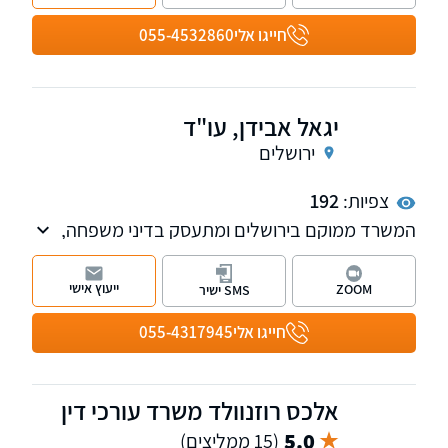
חייגו אלי
055-4532860
יגאל אבידן, עו"ד
ירושלים
צפיות:
192
המשרד ממוקם בירושלים ומתעסק בדיני משפחה,
חדלות פירעון ושיקום כלכלי, הוצאה לפועל
וליטיגציה אזרחית. המשרד מלווה לקוחות פרטיים
ייעוץ אישי
ZOOM
SMS ישיר
ועסקיים בתיקים מורכבים מייעוץ ראשוני ועד ייצוג
מלא בכל הערכאות בשילוב מקצועיות, אסטרטגיה
חייגו אלי
055-4317945
חדה ומחויבות מלאה לתוצאה.
אלכס רוזנוולד משרד עורכי דין
5.0
(15 ממליצים)