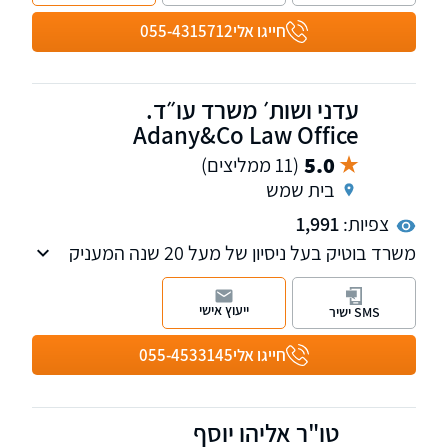
מורכבות ליווי משפטי צמוד לכל שלב בתהליך. אנו
מחויבים לתת ללקוחותינו את השירות המקצועי
חייגו אלי
055-4315712
והאיכותי ביותר, תוך תשומת לב לפרטים הקטנים
ולצרכים הייחודיים של כל לקוח.
עדני ושות׳ משרד עו״ד.
Adany&Co Law Office
5.0
(11 ממליצים)
בית שמש
צפיות:
1,991
משרד בוטיק בעל ניסיון של מעל 20 שנה המעניק
שירות משפטי מקצועי בתחומי מקרקעין, חדלות
פירעון, סכסוכי ירושה, צוואות, נזיקין ועוד.
ייעוץ אישי
SMS ישיר
חייגו אלי
055-4533145
טו"ר אליהו יוסף