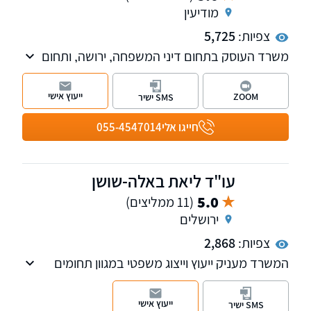
מודיעין
צפיות:
5,725
משרד העוסק בתחום דיני המשפחה, ירושה, ותחום
המקרקעין על כלל רבדיו. כמו כן, במשרדנו מחלקה
העוסקת בתחום המשפט הפלילי כולל אלימות
ייעוץ אישי
ZOOM
SMS ישיר
במשפחה, מעצרים, כתבי אישום וייצוג בבתי
המשפט השונים. השירות ניתן בשפות עברית, רוסית
חייגו אלי
055-4547014
ואנגלית.
עו"ד ליאת באלה-שושן
5.0
(11 ממליצים)
ירושלים
צפיות:
2,868
המשרד מעניק ייעוץ וייצוג משפטי במגוון תחומים
ובהם דיני משפחה, ירושה, צוואות, ייפוי כוח
מתמשך, מקרקעין ונדל"ן ועוד
ייעוץ אישי
SMS ישיר