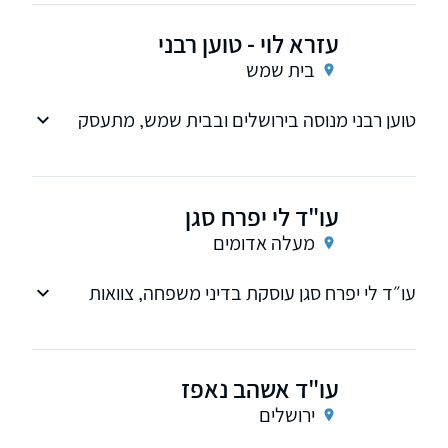
עזרא לוי - טוען רבני
בית שמש
טוען רבני מנוסה בירושלים ובבית שמש, מתעסק
בייצוג בבתי הדין הרבניים, גירושין, הסכמי ממון,
תביעות מזונות וכתובה. ליווי אישי, מקצועי
ודיסקרטי.
עו"ד לי יפרח סגן
מעלה אדומים
עו״ד לי יפרח סגן עוסקת בדיני משפחה, צוואות
וירושות, ייפוי כח מתמשך, מקרקעין והחוזים.
עו"ד אשהב נאפז
ירושלים