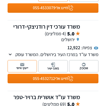
חייגו אלי
055-4533079
משרד עורכי דין רודניצקי-דרורי
5.0
(4 ממליצים)
ירושלים
צפיות:
12,922
משרד עו"ד במרכז העיר בירושלים. המשרד עוסק
בכמה תחומים: דיני משפחה, רשלנות רפואית,
משפט מנהלי ועתירות מנהליות וכן ייצוג בפני בתי
ייעוץ אישי
ZOOM
SMS ישיר
דין משמעתיים.
חייגו אלי
055-4532712
משרד עו"ד אושרית ברויר-טפר
5.0
(69 ממליצים)