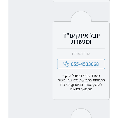
יובל איזק עו"ד
ומגשרת
אזור המרכז
055-4533068
משרד עורכי דין יובל איזק –
התמחות בתביעות נזקי גוף, ביטוח
לאומי, משרד הביטחון, יפוי כוח
מתמשך וצוואות