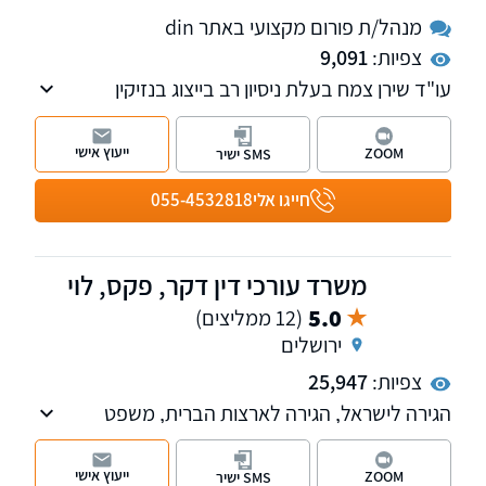
מנהל/ת פורום מקצועי באתר din
צפיות:
9,091
עו"ד שירן צמח בעלת ניסיון רב בייצוג בנזיקין
ובתאונות דרכים ובייצוג עובדים ומעסיקים בבתי
הדין לעבודה.
ייעוץ אישי
ZOOM
SMS ישיר
חייגו אלי
055-4532818
משרד עורכי דין דקר, פקס, לוי
5.0
(12 ממליצים)
ירושלים
צפיות:
25,947
הגירה לישראל, הגירה לארצות הברית, משפט
אזרחי מנהלי, אזרחי מסחרי
ייעוץ אישי
ZOOM
SMS ישיר