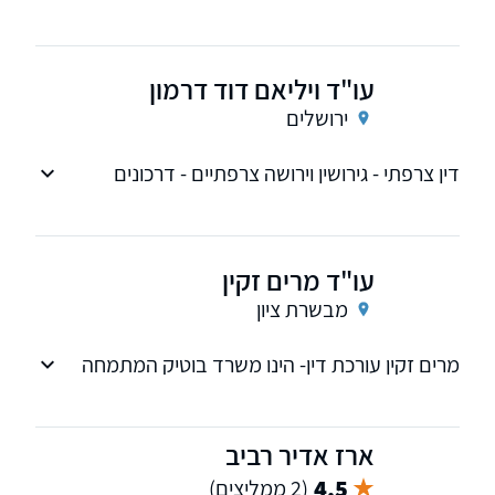
תיקי משפחה.
עו"ד ויליאם דוד דרמון
ירושלים
דין צרפתי - גירושין וירושה צרפתיים - דרכונים
צרפתיים
עו"ד מרים זקין
מבשרת ציון
מרים זקין עורכת דין- הינו משרד בוטיק המתמחה
בתחום דיני משפחה: גירושים, נישואים, הסכם ממון,
עריכת ייפוי כוח מתמשך, הסדרי שהות, תיקי מזונות,
חטיפה ואלימ
ארז אדיר רביב
4.5
(2 ממליצים)