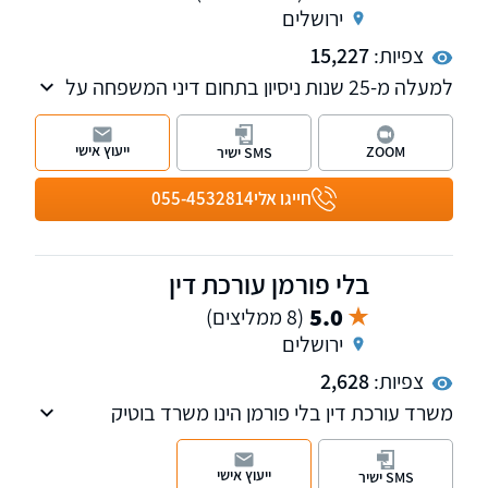
ירושלים
צפיות:
15,227
למעלה מ-25 שנות ניסיון בתחום דיני המשפחה על
כל רבדיו: ניהול מו"מ, הסכמי ממון, משמורת,
מזונות, חלוקת רכוש, גירושין וגישור משפחתי כמו כן,
ייעוץ אישי
ZOOM
SMS ישיר
המשרד מטפל בדיני הגיל השלישי - צוואות וייפוי
כוח מתמשך.
חייגו אלי
055-4532814
בלי פורמן עורכת דין
5.0
(8 ממליצים)
ירושלים
צפיות:
2,628
משרד עורכת דין בלי פורמן הינו משרד בוטיק
העוסק במתן שירותים משפטיים מקיפים בתחומי
ההגירה לישראל, הגירה לארצות הברית - אזרחויות
ייעוץ אישי
SMS ישיר