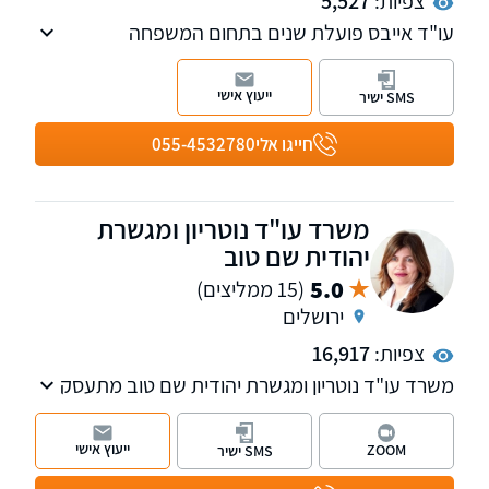
צפיות:
5,527
עו"ד אייבס פועלת שנים בתחום המשפחה
והמעמד האישי ועוסקת בייצוג בהליכי גירושין
מורכבים ובשמירה על זכויות ההורים. למשרד
ייעוץ אישי
SMS ישיר
שלוחות בירושלים ובתל אביב
חייגו אלי
055-4532780
משרד עו"ד נוטריון ומגשרת
יהודית שם טוב
5.0
(15 ממליצים)
ירושלים
צפיות:
16,917
משרד עו"ד נוטריון ומגשרת יהודית שם טוב מתעסק
בדיני משפחה, גירושין, חלוקת רכוש, ייפוי כח
מתמשך ומקרקעין. לכל מחלקה במשרד עו"ד
ייעוץ אישי
ZOOM
SMS ישיר
ייעודי שמתמקצע בתחום מסוים. בנוסף, המשרד