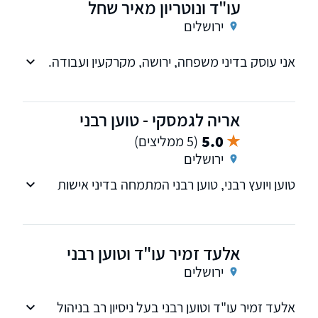
עו"ד ונוטריון מאיר שחל
באלו), קניין....
ירושלים
אני עוסק בדיני משפחה, ירושה, מקרקעין ועבודה.
דובר עברית, אנגלית, צרפתית ויפנית.
אריה לגמסקי - טוען רבני
5.0
(5 ממליצים)
ירושלים
טוען ויועץ רבני, טוען רבני המתמחה בדיני אישות
הכוללים גירושין, מזונות,כתובה, חלוקת רכוש,
ירושות,צוואות והסכמי ממון.
אלעד זמיר עו"ד וטוען רבני
ירושלים
אלעד זמיר עו"ד וטוען רבני בעל ניסיון רב בניהול