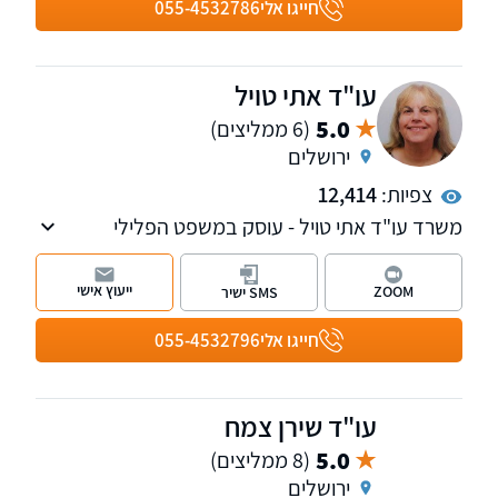
מספק שירותי תרגום מרוסית לעברית.
חייגו אלי
055-4532786
עו"ד אתי טויל
5.0
(6 ממליצים)
ירושלים
צפיות:
12,414
משרד עו"ד אתי טויל - עוסק במשפט הפלילי
(הטרדות מיניות, עתירות אסירים, עבירות סמים,
עבריינות נוער ועוד), דיני משפחה, דיני עבודה
ייעוץ אישי
ZOOM
SMS ישיר
ובתחום נזקי גוף ותאונות.
חייגו אלי
055-4532796
עו"ד שירן צמח
5.0
(8 ממליצים)
ירושלים