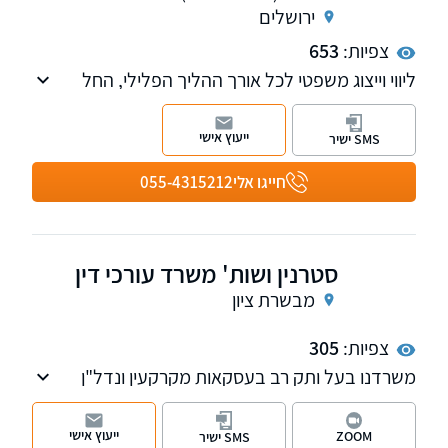
ירושלים
צפיות:
653
ליווי וייצוג משפטי לכל אורך ההליך הפלילי, החל
מהשלבים הראשוניים של החקירה, דרך הליכי
ביניים כגון מעצרים וצווים מגבילים, ועד לייצוג בבתי
ייעוץ אישי
SMS ישיר
המשפט ובערכאות השונות.
חייגו אלי
055-4315212
סטרנין ושות' משרד עורכי דין
מבשרת ציון
צפיות:
305
משרדנו בעל ותק רב בעסקאות מקרקעין ונדל"ן
ומקרקעין באופן רחב בכל היבט של התחום, כולל
מיסוי מקרקעין, עסקאות מכר, תכנון וביצוע עסקאות
ייעוץ אישי
ZOOM
SMS ישיר