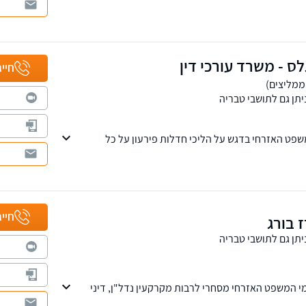
ת ייפוי כוח מתמשך.
 פרעון,פשיטות רגל,הסדר חובות, וכן בוועדות ביטוח
נות עבודה ותאונות דרכים.
ס - משרד עורכי דין
חייג
יתן גם לתושבי טבריה
פט האזרחי בדגש על הליכי חדלות פירעון על כל
יכי הוצאה לפועל וכינוס נכסים, פשיטת רגל, פירוקי חברות
חייג
 בורג
יתן גם לתושבי טבריה
י המשפט האזרחי מסחרי לרבות מקרקעין נדל"ן, דיני
צים ודיני בנקאות.