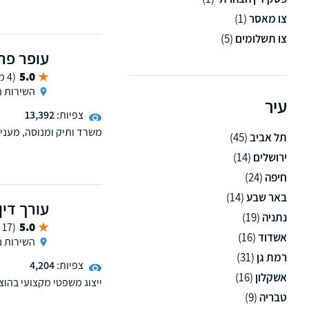
צו מאסר
(1)
צו תשלומים
(5)
עופר פרץ
5.0
(4 ממליצים)
השירות נ
עיר
צפיות:
13,392
משרד ותיק ומנוסה, מעני
תל אביב
(45)
רגל, פירוק והקפאת הליכי
ירושלים
(14)
חיפה
(24)
באר שבע
(14)
עורך דין 
נתניה
(19)
5.0
(17 ממליצים)
אשדוד
(16)
השירות נ
רמת גן
(31)
צפיות:
4,204
אשקלון
(16)
ייצוג משפטי מקצועי בהוצא
מקרקעין, טיפול בתביעות ב
טבריה
(9)
ותעופה. המשרד ממוקם ב