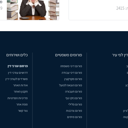
מא
/2019
ין לפי עיר
פורומים משפטיים
כלים ושירותים
ב
פורום דיני משפחה
פרסום עורכי דין
פורום דיני עבודה
דרושים עורכי דין
פורום מקרקעין
משרדים לעורכי דין
ע
פורום הוצאה לפועל
אודות האתר
פורום תעבורה
תקנון האתר
פורום נזקי גוף
מדיניות הפרטיות
פורום פלילי
מפת אתר
ציון
פורום צרכנות
צור קשר
ווה
פורום מיסים