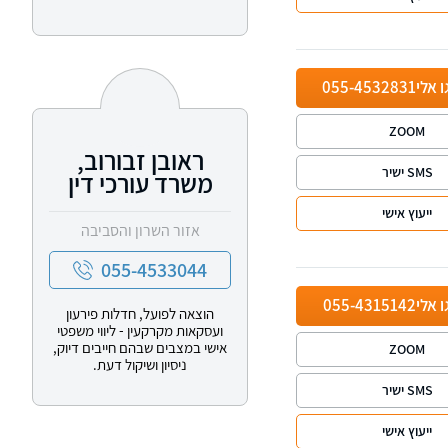
ו אלי
055-4532831
ZOOM
ראובן זבורוב,
SMS ישיר
משרד עורכי דין
ייעוץ אישי
אזור השרון והסביבה
055-4533044
ו אלי
055-4315142
הוצאה לפועל, חדלות פירעון
ועסקאות מקרקעין - ליווי משפטי
אישי במצבים שבהם חייבים דיוק,
ZOOM
ניסיון ושיקול דעת.
SMS ישיר
ייעוץ אישי