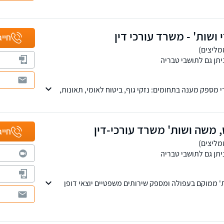
י ושות' - משרד עורכי דין
חייג
יתן גם לתושבי טבריה
זרי מספק מענה בתחומים: נזקי גוף, ביטוח לאומי, תאונות,
ואית, דיני עבודה וחדלות פירעון.
 משה ושות' משרד עורכי-דין
חייג
יתן גם לתושבי טבריה
 ממוקם בעפולה ומספק שירותים משפטיים יוצאי דופן
 ובאזור עפולה והעמקים בפרט. המשרד עוסק במשפט
צאה לפועל, חדלות פירעון ומשפט מסחרי ועסקי. עורכי
י היכרות מעמיקה עם המערכת המשפטית. אנו מחויבים
כותי ללקוחותינו.