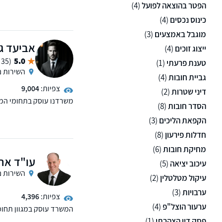
גירושין,הסכמי ממון,עריכ
הפטר בהוצאה לפועל
(4)
הליכי הוצאה לפועל,חדלות
כינוס נכסים
(4)
לאומי,קצבאות ילדים, תאו
מוגבל באמצעים
(3)
אביעד גל
ייצוג זוכים
(4)
5.0
(35 ממליצים)
טענת פרעתי
(1)
השירות נ
גביית חובות
(4)
צפיות:
9,004
דיני שטרות
(2)
משרדנו עוסק בתחומי המש
הסדר חובות
(8)
גווניהם: הסדרי חובות, הל
והקפאת הליכים.
הקפאת הליכים
(3)
חדלות פירעון
(8)
מחיקת חובות
(6)
עו"ד ארז
עיכוב יציאה
(5)
השירות נ
עיקול מטלטלין
(2)
ערבויות
(3)
צפיות:
4,396
ערעור הוצל"פ
(4)
המשרד עוסק במגוון תחומ
משפחה, דיני מושבים וקיבו
פסק דין הצהרתי
(1)