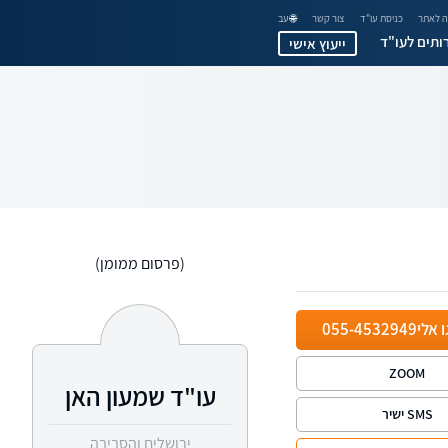
 לאתר
כניסת עו"ד
צור קשר
🌐 עב
ותים לעו"ד
ייעוץ אישי
(פרסום ממומן)
ו אלי
055-4532949
ZOOM
עו"ד שמעון האן
SMS ישיר
ירושלים והסביבה