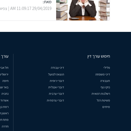
מאת:
29/04/2019 11:09:17 AM | צפיות: 2415
חיפוש עורך דין
עורך ד
פלילי
דיני עבודה
תל אבי
דיני משפחה
הוצאה לפועל
ירושלים
תעבורה
דוברי רוסית
חיפה
נזקי גוף
דוברי אנגלית
באר שב
רשלנות רפואית
דוברי ערבית
נתניה
פשיטת רגל
דוברי צרפתית
אשדוד
מיסים
רמת גן
ראשון ל
פתח תק
חדרה