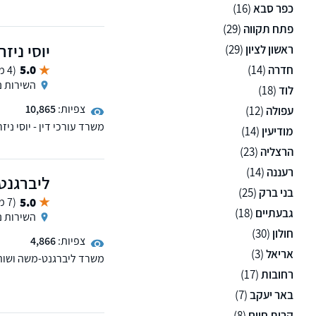
כפר סבא
(16)
פתח תקווה
(29)
יוסי ניזר
ראשון לציון
(29)
חדרה
(14)
5.0
(4 ממליצים)
השירות נ
לוד
(18)
צפיות:
10,865
עפולה
(12)
משרד עורכי דין - יוסי ני
מודיעין
(14)
משרד הביטחון, רשלנות רפ
הרצליה
(23)
רעננה
(14)
ליברגנט,
בני ברק
(25)
5.0
(7 ממליצים)
גבעתיים
(18)
השירות נ
חולון
(30)
צפיות:
4,866
אריאל
(3)
משרד ליברגנט-משה ושות'
ללקוחות בכל רחבי הארץ,
רחובות
(17)
אזרחי, דיני מקרקעין, הו
באר יעקב
(7)
הדין המיומנים שלנו בעל
לתת שירות שקוף, יעיל ואי
קרית חיים
(8)