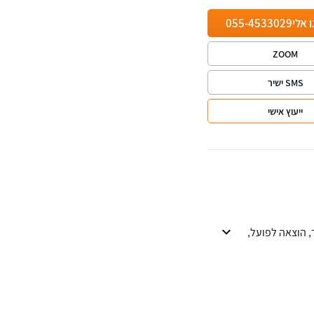
ו אלי
055-4533029
ZOOM
SMS ישיר
ייעוץ אישי
, הוצאה לפועל,