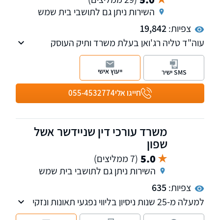
השירות ניתן גם לתושבי בית שמש
צפיות:
19,842
עוה"ד טליה רג'ואן בעלת משרד ותיק העוסק
בתחום דיני העבודה, ביטוח לאומי וקרנות פנסיה
וייעוץ לגיל השלישי. למשרדנו סניפים בירושלים
ייעוץ אישי
SMS ישיר
ובת"א.
חייגו אלי
055-4532774
משרד עורכי דין שניידשר אשל
שפון
5.0
(7 ממליצים)
השירות ניתן גם לתושבי בית שמש
צפיות:
635
למעלה מ-25 שנות ניסיון בליווי נפגעי תאונות ונזקי
גוף, תביעות רשלנות רפואית, ייצוג מול משרד