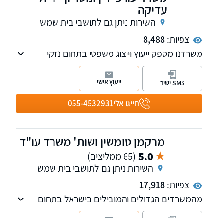
עדיקה
השירות ניתן גם לתושבי בית שמש
צפיות:
8,488
משרדנו מספק ייעוץ וייצוג משפטי בתחום נזקי
הגוף: רשלנות רפואית, תאונות דרכים, תאונות
עבודה, תביעות ביטוח ועוד. משרדנו מקפיד על
ייעוץ אישי
SMS ישיר
מקצועיות ויושרה להשגת תוצאות אופטימליות עבור
כל לקוח ולקוח.
חייגו אלי
055-4532931
מרקמן טומשין ושות' משרד עו"ד
5.0
(65 ממליצים)
השירות ניתן גם לתושבי בית שמש
צפיות:
17,918
מהמשרדים הגדולים והמובילים בישראל בתחום
נזקי הגוף, ביטוח לאומי, פטור ממס, רשלנות