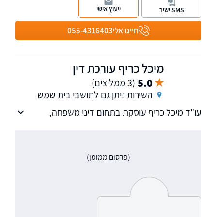
רפואית, נכי צה"ל ותאונות דרכים.
ייעוץ אישי
SMS ישיר
למשרד סניפים בפריסה ארצית, ובהם סניפים
בבאר שבע, אשדוד, רחובות, אילת, ירושלים,
חייגו אלי
055-4316403
תל-אביב, פתח תקווה, ראש פינה, טבריה, עפולה
וחיפה. למי שמעוניין אנו מאפשרים פתיחת תיקים
בטלפון.
מיכל כריף עורכת דין
5.0
(3 ממליצים)
השירות ניתן גם לתושבי בית שמש
עו"ד מיכל כריף עוסקת בתחום דיני משפחה,
משפט אזרחי ומסחרי וייעוץ משפטי שוטף לעסקים
(פרסום ממומן)