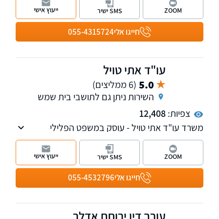
הביטחון וחברות הביטוח,
ייעוץ אישי
ZOOM
SMS ישיר
למשרד שלוחה נוספת במודיעין.
חייגו אלי
055-4315724
עו"ד אתי טויל
5.0
(6 ממליצים)
השירות ניתן גם לתושבי בית שמש
צפיות:
12,408
משרד עו"ד אתי טויל - עוסק במשפט הפלילי
(הטרדות מיניות, עתירות אסירים, עבירות סמים,
עבריינות נוער ועוד), דיני משפחה, דיני עבודה
ייעוץ אישי
ZOOM
SMS ישיר
ובתחום נזקי גוף ותאונות.
חייגו אלי
055-4532796
עורך דין ירוחם אדלר