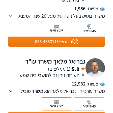
צפיות:
1,986
משרד בוטיק בעל ניסיון של מעל 20 שנה המעניק
שירות משפטי מקצועי בתחומי מקרקעין, חדלות
פירעון, סכסוכי ירושה, צוואות, נזיקין ועוד.
ייעוץ אישי
SMS ישיר
חייגו אלי
055-4533145
גבריאל מלאך משרד עו"ד
5.0
(1 ממליצים)
השירות ניתן גם לתושבי בית שמש
צפיות:
12,932
משרד עורכי דין גבריאל מלאך הוא משרד מוביל
בעל ניסיון של למעלה מ-25 בתחום נזקי הגוף.
למשרד מספר שלוחות: ירושלים, רחובות, אשדוד,
ייעוץ אישי
SMS ישיר
בני ברק וביתר עלית.