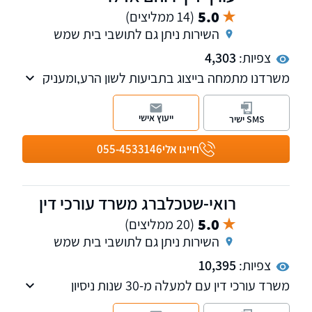
5.0
(14 ממליצים)
השירות ניתן גם לתושבי בית שמש
צפיות:
4,303
משרדנו מתמחה בייצוג בתביעות לשון הרע,ומעניק
שירותים משפטיים בתחום המשפט האזרחי-
מסחרי,
ייעוץ אישי
SMS ישיר
כולל ליווי וייעוץ שוטף לעסקים וחברות, עריכת ייפוי
כוח מתמשך, צוואות.
חייגו אלי
055-4533146
רואי-שטכלברג משרד עורכי דין
5.0
(20 ממליצים)
השירות ניתן גם לתושבי בית שמש
צפיות:
10,395
משרד עורכי דין עם למעלה מ-30 שנות ניסיון
בתחום המקרקעין נדל"ן ובתחום הנזיקין. המשרד