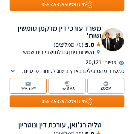
חייגו אלי
055-4532950
משרד עורכי דין מרקמן טומשין
ושות'
5.0
(70 ממליצים)
השירות ניתן גם לתושבי בית שמש
צפיות:
20,121
כמשרד מהמובילים בארץ בייצוג לקוחות פרטיים,
אנחנו מטפלים בתחומי נזקי הגוף, ביטוח לאומי,
פטור ממס, רשלנות רפואית, נכי צה"ל ותאונות
ייעוץ אישי
ZOOM
SMS ישיר
דרכים.
לרשותכם 11 סניפים של המשרד ברחבי הארץ:
חייגו אלי
055-4532978
בחיפה, ראש פינה, טבריה, עפולה, פתח תקווה, תל
אביב, רחובות, ירושלים, אשדוד, באר שבע ואילת.
למי שמעוניין, אנחנו מאפשרים פתיחת תיקים גם
טליה רג'ואן, עורכת דין ונוטריון
בטלפון.
5.0
(29 ממליצים)