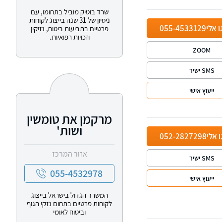
שרד בוטיק מוביל בתחומו, עם
ניסיון של 31 שנה בייצוג לקוחות
ו אלי
055-4533129
פרטיים בתביעות ביטוח, נזיקין
וזכויות רפואיות.
ZOOM
SMS ישיר
ייעוץ אישי
מרקמן את טומשין
ושות'
ו אלי
052-2827298
אזור המרכז
SMS ישיר
055-4532978
ייעוץ אישי
המשרד הגדול בישראל בייצוג
לקוחות פרטיים בתחום נזקי הגוף
וביטוח לאומי