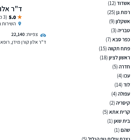
אשדוד
(12)
ד"ר אלון
רמת גן
(25)
5.0
(3 ממליצים)
אשקלון
(9)
השירות נ
טבריה
(3)
צפיות:
22,140
כפר סבא
(7)
ד"ר אלון קורן מידן, רופא
מוכחת.
פתח תקווה
(15)
ראשון לציון
(18)
חדרה
(5)
עכו
(4)
לוד
(14)
עפולה
(4)
קיסריה
(2)
קרית אתא
(5)
בית שאן
(1)
שהם
(1)
נצרת עילית נוף הגליל
(5)