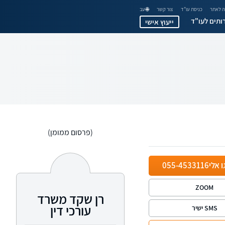
 לאתר
כניסת עו"ד
צור קשר
🌐 עב
ותים לעו"ד
ייעוץ אישי
(פרסום ממומן)
ו אלי
055-4533116
ZOOM
רן שקד משרד
עורכי דין
SMS ישיר