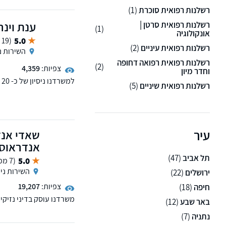
רשלנות רפואית סוכרת
(1)
ענת וינר
רשלנות רפואית סרטן |
(1)
אונקולוגיה
5.0
(19 ממליצים)
רשלנות רפואית עיניים
(2)
השירות נ
רשלנות רפואית רפואה דחופה
(2)
צפיות:
4,359
וחדר מיון
ל
רשלנות רפואית שיניים
(5)
ומשרד הביטחון. כמו כן, נ
כוח מתמשך ואפוטרופוס. 
עיר
שאדי אנד
אנדראוס
תל אביב
(47)
5.0
(7 ממליצים)
השירות ני
ירושלים
(22)
צפיות:
19,207
חיפה
(18)
משרדנו עוסק בדיני נזיקין,
באר שבע
(12)
טיפלנו באלפי לקוחות מרוצ
נתניה
(7)
מקבל לקוחות בקריית מוצ