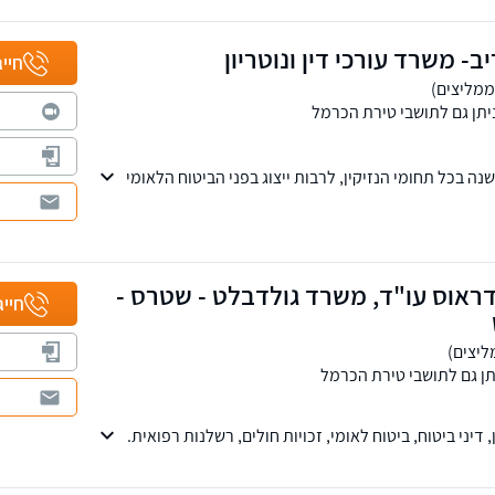
יב- משרד עורכי דין ונוטריון
חייג
יתן גם לתושבי טירת הכרמל
משרדנו ניסיון של כ- 20 שנה בכל תחומי הנזיקין, לרבות ייצוג בפני הביטוח הלאומי
יתנים שירותים משפטיים בתחומים עריכת צוואות, ייפוי
למשרדנו שלוחות בצפון ובמרכז הארץ.
ראוס עו"ד, משרד גולדבלט - שטרס -
חייג
תן גם לתושבי טירת הכרמל
 דיני ביטוח, ביטוח לאומי, זכויות חולים, רשלנות רפואית.
ים וכיום אנו מייצגים מאות לקוחות בתיקים פעילים.
קין ובמעלות תרשיחא