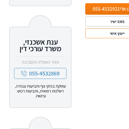
ו אלי
055-4532921
SMS ישיר
ייעוץ אישי
ענת אשכנזי,
משרד עורכי דין
אזור השפלה והסביבה
055-4532869
עוסקת בנזקי גוף ותביעות עבודה,
רשלנות רפואית, ותביעות רכוש
וביטוח.