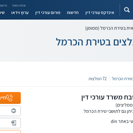
אודות האתר
הרשמה
אינדקס עורכי דין
חדשות
פורום עורכי דין
ערוץ וידאו
שיר
אית בטירת הכרמל (ממומן)
מלצים בטירת הכרמל
|
72 המלצות
בח משרד עורכי דין
חייג
יתן גם לתושבי טירת הכרמל
באתר din