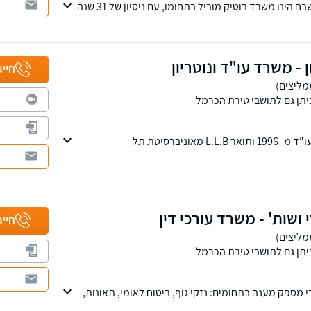
משרד עורכי הדין דניאל שבח הינו משרד בוטיק מוביל בתחומו, עם ניסיון של 31 שנה
יעות ביטוח, נזיקין וזכויות רפואיות. המשרד מתגאה
צוי המקסימלי האפשרי עבור לקוחותיו. עו"ד דניאל
קצין בכיר במילואים, משפטן בעל רקע אקדמי נרחב הכולל
ר שני בפילוסופיה ולימודי דוקטורט במשפטים.
ן - משרד עו"ד ונוטריון
חייג
יתן גם לתושבי טירת הכרמל
עו"ד ונוטריון חבר לשכת עו"ד מ- 1996 ותואר L.L.B מאוניברסיטת תל
משפחה, לרות גירושין, דיני ירושה ועוד, וכן מחלקת
רשלנות רפואית
י ושות' - משרד עורכי דין
חייג
יתן גם לתושבי טירת הכרמל
זרי מספק מענה בתחומים: נזקי גוף, ביטוח לאומי, תאונות,
ואית, דיני עבודה וחדלות פירעון.