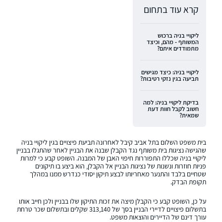
קרא עוד בתחום
ליקויי בניה ברכוש
המשותף - מהם, וכיצד
מתמודדים איתם?
ליקויי בניה: כיצד מגישים
תביעה בגין נזקי רטיבות?
בדיקת ליקויי בניה: למה
חשוב לקבל חוות דעת
שמאית?
בית משפט השלום בתל אביב קיבל לאחרונה תביעת פיצויים בגין ליקויי בניה
שהגישה נציגות בית משותף נגד הקבלן שבנה את הבניין לאחר שהתגלו בבניין
ליקויי בניה שכללו התפוררות חיפוי האבן של המבנה. השופט קבע כי למרות
פניות חוזרות ונשנות של נציגות הבניין אל הקבלן, הוא ביצע בו תיקונים
שטחיים בלבד והתנער מאחריותו לבצע תיקון יסודי כנדרש ממנו במהלך
תקופת הבדק.
על כן, השופט קבע כי הקבלן מיצה את זכות התיקון שלו בבניין ולכן חייב אותו
בתשלום פיצויים לדיירי הבניין בסך של 313,140 שקלים ובתשלום שכר טרחת
עורך דינם של הדיירים והוצאות משפט.