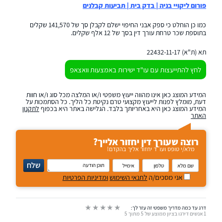
פורום ליקויי בניה | בדק בית | תביעות קבלנים
כמו כן הוחלט כי ספק אבני החיפוי ישלם לקבלן סך של 141,570 שקלים
בתוספת שכר טרחת עורך דין בסך של 12 אלף שקלים.
תא (ת"א) 22432-11-17
לחץ להתייעצות עם עו"ד ישירות באמצעות וואצאפ
המידע המוצג כאן אינו מהווה ייעוץ משפטי ו/או המלצה מכל סוג ו/או חוות
דעת, מומלץ לפנות לייעוץ מקצועי טרם נקיטת כל הליך. כל הסתמכות על
המידע המוצג כאן היא באחריותך בלבד. הגלישה באתר היא בכפוף
לתקנון
האתר
רוצה שעורך דין יחזור אלייך?
מלא/י טופס ועו"ד יחזור אליך בהקדם!
נא
שלח
להזין
שם
טלפון
אימייל
תוכן
אני מסכים/ה
לתנאי השימוש
ומדיניות הפרטיות
מלא
הודעה
דרג עד כמה מדריך משפטי זה עזר לך:
1 אנשים דירגו בציון ממוצע של 5 מתוך 5