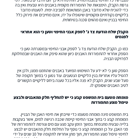
מצבו של כל החיפוי במבנה מחייב החלפה ולא כך הם הדברים בפועל. לפי
גרסת הקבלן, הימצאות של התפוררות מקומית באבנים היא טבעית ואין בה
כדי להוכיח שלא מדובר באבן המותאמת לסביבה ימית. לטענתו מדובר
בליקויים נקודתיים ומקומיים שיטופלו על ידו, אינם מחייבים את פירוק כלל
החיפוי בבניין ואינם מהווים סכנה בטיחותית.
הקבלן שלח הודעת צד ג' לספק אבני החיפוי וטען כי הוא אחראי
לפגמים
כמו כן, הקבלן שלח הודעת צד ג' לספק אבני החיפוי ובמסגרתה טען כי
הספק אחראי להתפוררות האבנים כיוון שהוא סיפק את האבנים שבמחלוקת
לפרויקט הבניה.
הספק טען כי לא ידע על השימוש המיועד באבנים שהוזמנו ממנו, ולכן אין
להטיל עליו אחריות בגין הליקויים הנטענים. עוד נטען כי במשך תקופה של
מעל שבע שנים, הקבלן לא פנה אליו בכל טענה ביחס לליקויים הקשורים
לטיב האבנים שסופקו לו.
מומחה מטעם בית המשפט קבע כי יש להחליף חלק מהאבנים ולבצע
טיפול מונע התפוררות
בית המשפט מינה מומחה מטעמו כדי שייבחן את חיפוי האבן של הבניין.
המומחה קבע כי בתוך אבני החיפוי קיימת שכבה רגישה למים, אשר בעקבות
בלייה טבעית מתנפחת במשך הזמן עקב מגע עם מים וגורמת להתפוררות של
פני האבן. על כן המומחה קבע כי נוסף על החלפת חלק מהאבנים יש לבצע
לחיפוי טיפול מונע התפוררות, תוך מתן אחריות לתקופה של 10 שנים על ידי