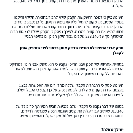
הקבלן המבצע. המומחה העריך את עלות התיקונים בסך כולל של 283,140
שקלים.
השופט ציין כי לנוכח התעקשות הקבלן שלא להכיר בחומרת הליקוי והיקפו
במשך השנים, אין מקום להטיל עליו את ביצוע התיקון. על כן נקבע כי סירוב
הקבלן להכיר בקיומם של הפגמים תוך התחמקות מאחריות שוללת ממנו את
זכותו לבצע את התיקונים במבנה. לפיכך נפסק כי הקבלן ישלם לנציגות הבית
המשותף סך של 283,140 שקלים עבור תיקון הליקויים בחיפוי הבניין.
ספק אבני החיפוי לא הוכיח שבדק אותן כראוי לפני שסיפק אותן
לקבלן
בסוגיית אחריותו של ספק אבני החיפוי נקבע כי הוא סיפק אבני חיפוי לפרויקט
הבנייה ולא הוכיח כי בדק אותן כראוי לפני האספקה ולכן הוא חויב לשאת
באחריות לליקויים במשותף עם הקבלן.
השופט פסק כי התנהלות הקבלן שללה מהדיירים את האפשרות לבצע
בעצמם את התיקון וגרמה להם לעוגמת נפש. על כן נקבע כי הקבלן ישלם
לנציגות הבית המשותף סך של 30 אלף שקלים עבור עוגמת נפש.
בסופו של דבר נקבע כי הקבלן ישלם לנציגות הבית המשותף סך כולל של
313,140 שקלים עבור עלות התיקונים ועוגמת הנפש שנגרמה לדיירים,
בתוספת שכר טרחת עורך דין בסך של 30 אלף שקלים והוצאות משפט.
יש לך שאלה?