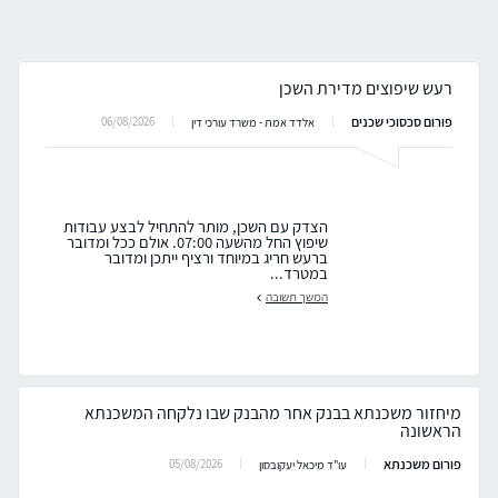
רעש שיפוצים מדירת השכן
פורום סכסוכי שכנים
06/08/2026
אלדד אמת - משרד עורכי דין
הצדק עם השכן, מותר להתחיל לבצע עבודות
שיפוץ החל מהשעה 07:00. אולם ככל ומדובר
ברעש חריג במיוחד ורציף ייתכן ומדובר
במטרד...
המשך תשובה
מיחזור משכנתא בבנק אחר מהבנק שבו נלקחה המשכנתא
הראשונה
פורום משכנתא
05/08/2026
עו"ד מיכאל יעקובסון