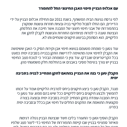
עם אכלוס הבניין חיפוי האבן החיצוני החל להתפורר
לפי גרסת נציגות הבית המשותף, בשנת 2011 עם תחילת אכלוס הבניין על ידי
הדיירים, הם החלו לסבול מליקויי בניה ובעיות חוזרות ונשנות שמקורן
בהתפוררות של אבני חיפוי חיצוני של המבנה אשר חייבה את החלפתן.
הנציגות טענה כי למרות פניותיהם החוזרות והנשנות לקבלן לתקן את
הליקויים, הוא הסתפק בביצוע תיקונים שטחיים ותו לא.
עוד נטען כי מומחה מטעמם בנושא חיפוי אבן וקירות הסיק כי האבן ששימשה
את הקבלן לחיפוי אינה מתאימה לדרישות התקן בבנייה בסביבה ימית כמעט
בכל הקריטריונים שנבדקו. עוד צוין כי המומחה הבהיר כי לנוכח מצב החיפוי
בבניין יש צורך בטיפול מסיבי באבנים או בהחלפת חלק משמעותי מהן.
הקבלן טען כי בנה את הבניין בהתאם לתקן המחייב לבניה בסביבה
ימית
מנגד, הקבלן טען כי ביצע תיקונים ביחס למרבית הליקויים ועמד על זכותו
להמשיך ולבצע תיקונים ביחס לליקויים ככל שיש בהם ממש. עוד נטען כי
בניית המבנה עומדת בתקן המחייב לבניה בסביבה ימית ובוצעה בצורה
מקצועית התואמת את התקנים החלים על חיפוי אבן בכלל ובסביבה ימית
בפרט.
הקבלן הוסיף וטען כי התעורר בליבו חשד שנציגות הבניין נטלה דגימות
מאיזור ספציפי בבניין שבו קיימת התפוררות של החיפוי כדי ליצור מצג שלפיו