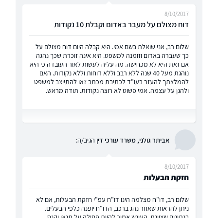
8/10/2017
דוח מצולם על מעבר באדום וקבלת 10 נקודות
שלום רב, אני שואלת בשם אמי. היא קבלה היום דוח מצולם על
כך שעברה באדום וזומנה למשפט. היא אינה זוכרת שכך נהגה
אם זאת היא לא מכחישה. מה עליה לעשות לאור העובדה כי היא
נוהגת מעל 40 שנה ללא רבב וללא דוחות וללא נקודות. האם
להמלצתך להעזר בעו"ד לכתיבת מכתב ?או להתייצב למשפט
ולהגן על עצמה. אמי פשוט לא רוצה נקודות. תודה מראש.
אביתר גולני, משרד עורכי דין
הגיב/ה:
8/10/2017
חזקת הבעלות
שלום רב, דו"ח מצלמה הינו דו"ח עפ"י חזקת הבעלות, אם לא
ניתן להראות שאחר נהג ברכב, הדו"ח יופנה כלפי הבעלים.
בנתונים שציינת, העונש אמור להיות פסילה על תנאי וקנס.