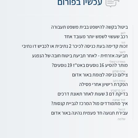
עכשיו בפורום
ביטול בקשה להישפט בבית משפט תעבורה
לאון
רכב שעשוי לשמש יותר מעובד אחד
דוד
זכות קדימה בעת כניסה לכיכר 2 נתיבית או לכביש דו נתיבי
ליאור
תביעה אזרחית - לאחר תביעת ביטוח חובה של הנפגע
מאירה רפאלי
מותר להסיע 16 נוסעים באט"ז 19 נוסעים?
אריה סולטן
צילום כניסה לצומת באור אדום
עמית רהב
הפקדת רישיון אחרי פסילה
דוב ברקוביץ
בדיקת דם 3 שעות לאחר תאונת דרכים
דויד אוחנה
איך מתמודדים מול המרכז לגביית קנסות?
דניאל
עבירת תנועה חד פעמית נהיגה באור אדום
שלמה