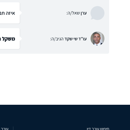
איזה תנ
ערן
שאל/ה:
משקל ר
עו"ד שי שקד
הגיב/ה:
חיפוש עורך דין
עורך ד