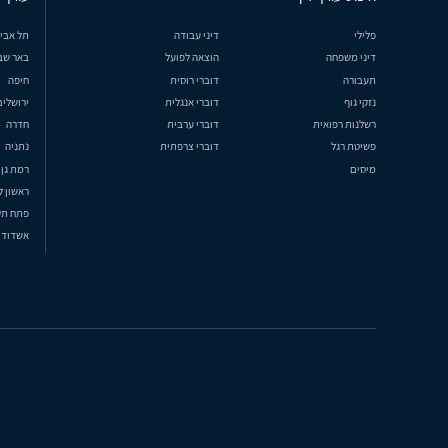
פלילי
דיני עבודה
תל אבי
דיני משפחה
הוצאה לפועל
באר שב
תעבורה
דוברי רוסית
חיפה
נזקי גוף
דוברי אנגלית
ירושלים
רשלנות רפואית
דוברי ערבית
חדרה
פשיטת רגל
דוברי צרפתית
נתניה
מיסים
רמת גן
ראשון ל
פתח תק
אשדוד