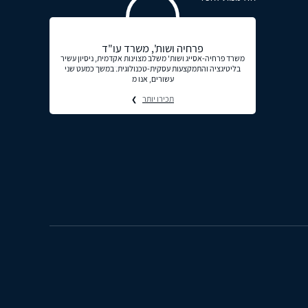
פרחיה ושות', משרד עו"ד
משרד פרחיה-אסייג ושות' משלב מצוינות אקדמית, ניסיון עשיר
בליטיגציה והתמקצעות עסקית-טכנולוגית. במשך כמעט שני
עשורים, אנו מ
תכירו יותר