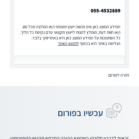
055-4532889
המידע המוצג כאן אינו מהווה ייעוץ משפטי ו/או המלצה מכל סוג
ו/או חוות דעת, מומלץ לפנות לייעוץ מקצועי טרם נקיטת כל הליך.
כל הסתמכות על המידע המוצג כאן היא באחריותך בלבד.
הגלישה באתר היא בכפוף
לתקנון האתר
חזרה לפורום
עכשיו בפורום
זכאות לדרכון סלובקי כשמוצא ההורה המבקש מהגוש הקומוניסטי