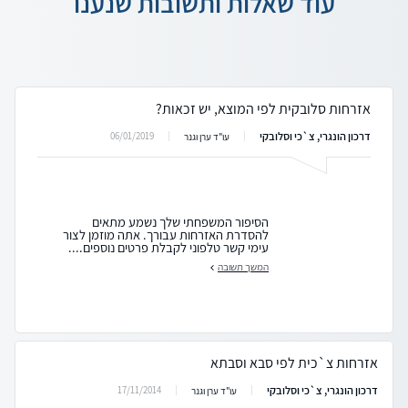
עוד שאלות ותשובות שנענו
אזרחות סלובקית לפי המוצא, יש זכאות?
דרכון הונגרי, צ`כי וסלובקי
06/01/2019
עו"ד ערן וגנר
הסיפור המשפחתי שלך נשמע מתאים
להסדרת האזרחות עבורך. אתה מוזמן לצור
עימי קשר טלפוני לקבלת פרטים נוספים....
המשך תשובה
אזרחות צ`כית לפי סבא וסבתא
דרכון הונגרי, צ`כי וסלובקי
17/11/2014
עו"ד ערן וגנר