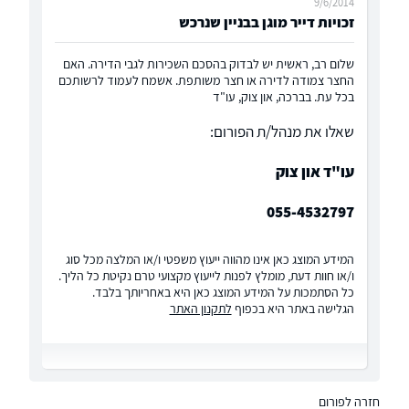
9/6/2014
זכויות דייר מוגן בבניין שנרכש
שלום רב, ראשית יש לבדוק בהסכם השכירות לגבי הדירה. האם
החצר צמודה לדירה או חצר משותפת. אשמח לעמוד לרשותכם
בכל עת. בברכה, און צוק, עו"ד
שאלו את מנהל/ת הפורום:
עו"ד און צוק
055-4532797
המידע המוצג כאן אינו מהווה ייעוץ משפטי ו/או המלצה מכל סוג
ו/או חוות דעת, מומלץ לפנות לייעוץ מקצועי טרם נקיטת כל הליך.
כל הסתמכות על המידע המוצג כאן היא באחריותך בלבד.
הגלישה באתר היא בכפוף
לתקנון האתר
חזרה לפורום