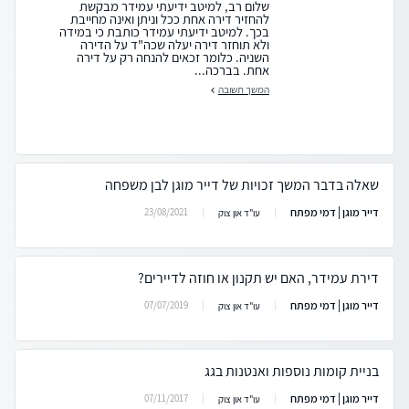
שלום רב, למיטב ידיעתי עמידר מבקשת
להחזיר דירה אחת ככל וניתן ואינה מחייבת
בכך. למיטב ידיעתי עמידר כותבת כי במידה
ולא תוחזר דירה יעלה שכה"ד על הדירה
השניה. כלומר זכאים להנחה רק על דירה
אחת. בברכה...
המשך תשובה
שאלה בדבר המשך זכויות של דייר מוגן לבן משפחה
דייר מוגן | דמי מפתח
23/08/2021
עו"ד און צוק
דירת עמידר, האם יש תקנון או חוזה לדיירים?
דייר מוגן | דמי מפתח
07/07/2019
עו"ד און צוק
בניית קומות נוספות ואנטנות בגג
דייר מוגן | דמי מפתח
07/11/2017
עו"ד און צוק