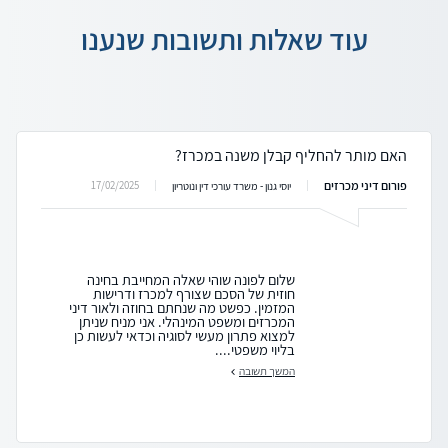
עוד שאלות ותשובות שנענו
האם מותר להחליף קבלן משנה במכרז?
פורום דיני מכרזים
17/02/2025
יוסי גנון - משרד עורכי דין ונוטריון
שלום לפונה שוהי שאלה המחייבת בחינה
חוזית של הסכם שצורף למכרז ודרישות
המזמין. כפשט מה שנחתם בחוזה ולאור דיני
המכרזים ומשפט המינהלי. אני מניח שניתן
למצוא פתרון מעשי לסוגיה וכדאי לעשות כן
בליוי משפטי....
המשך תשובה