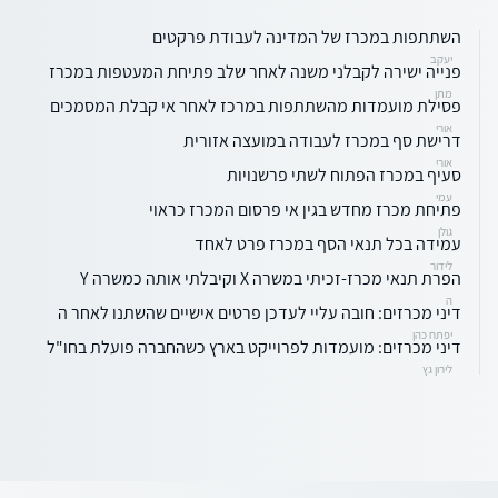
השתתפות במכרז של המדינה לעבודת פרקטים
יעקב
פנייה ישירה לקבלני משנה לאחר שלב פתיחת המעטפות במכרז
מתן
פסילת מועמדות מהשתתפות במרכז לאחר אי קבלת המסמכים
אורי
דרישת סף במכרז לעבודה במועצה אזורית
אורי
סעיף במכרז הפתוח לשתי פרשנויות
עמי
פתיחת מכרז מחדש בגין אי פרסום המכרז כראוי
גולן
עמידה בכל תנאי הסף במכרז פרט לאחד
לידור
הפרת תנאי מכרז-זכיתי במשרה X וקיבלתי אותה כמשרה Y
ה
דיני מכרזים: חובה עליי לעדכן פרטים אישיים שהשתנו לאחר ה
יפתח כהן
דיני מכרזים: מועמדות לפרוייקט בארץ כשהחברה פועלת בחו"ל
לירון גץ