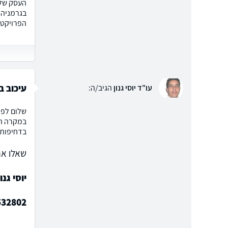
העסק שלי
בגרמניה ו
הפרויקט 
עיכוב ב
עו"ד יוסי גנון
הגיב/ה:
שלום לפו
במקרה המ
בדחיפות י
שאלו את
יוסי גנו
532802