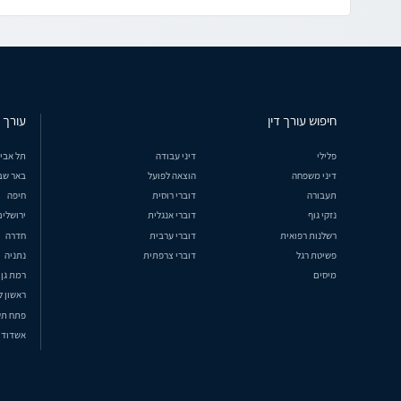
חיפוש עורך דין
עורך ד
פלילי
דיני עבודה
תל אבי
דיני משפחה
הוצאה לפועל
באר שב
תעבורה
דוברי רוסית
חיפה
נזקי גוף
דוברי אנגלית
ירושלים
רשלנות רפואית
דוברי ערבית
חדרה
פשיטת רגל
דוברי צרפתית
נתניה
מיסים
רמת גן
ראשון ל
פתח תק
אשדוד