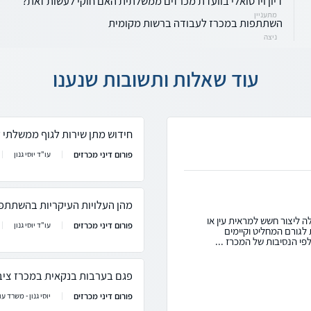
דיון וירטואלי בוועדת מכרזים ממשלתית האם חוקי לעשות זאת?
מתעניין
השתתפות במכרז לעבודה ברשות מקומית
ניצה
עוד שאלות ותשובות שנענו
חידוש מתן שירות לגוף ממשלתי 
פורום דיני מכרזים
עו"ד יוסי גנון
מהן העלויות העיקריות בהשתתפ
ה ליצור חשש למראית עין או
פורום דיני מכרזים
עו"ד יוסי גנון
לגורם המחליט וקיימים
י הנסיבות של המכרז ...
פגם בערבות בנקאית במכרז ציבו
פורום דיני מכרזים
יוסי גנון - משרד עור