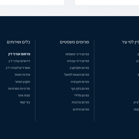
ין לפי עיר
פורומים משפטיים
כלים ושירותים
ב
פורום דיני משפחה
פרסום עורכי דין
ע
פורום דיני עבודה
דרושים עורכי דין
פורום מקרקעין
משרדים לעורכי דין
פורום הוצאה לפועל
אודות האתר
פורום תעבורה
תקנון האתר
פורום נזקי גוף
מדיניות הפרטיות
פורום פלילי
מפת אתר
ציון
פורום צרכנות
צור קשר
ווה
פורום מיסים