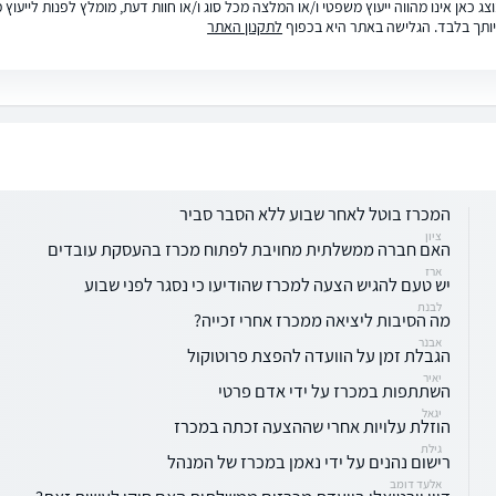
ג כאן אינו מהווה ייעוץ משפטי ו/או המלצה מכל סוג ו/או חוות דעת, מומלץ לפנות לייעו
ותך בלבד. הגלישה באתר היא בכפוף
לתקנון האתר
המכרז בוטל לאחר שבוע ללא הסבר סביר
ציון
האם חברה ממשלתית מחויבת לפתוח מכרז בהעסקת עובדים
ארז
יש טעם להגיש הצעה למכרז שהודיעו כי נסגר לפני שבוע
לבנת
מה הסיבות ליציאה ממכרז אחרי זכייה?
אבנר
הגבלת זמן על הוועדה להפצת פרוטוקול
יאיר
השתתפות במכרז על ידי אדם פרטי
יגאל
הוזלת עלויות אחרי שההצעה זכתה במכרז
גילת
רישום נהנים על ידי נאמן במכרז של המנהל
אלעד דומב