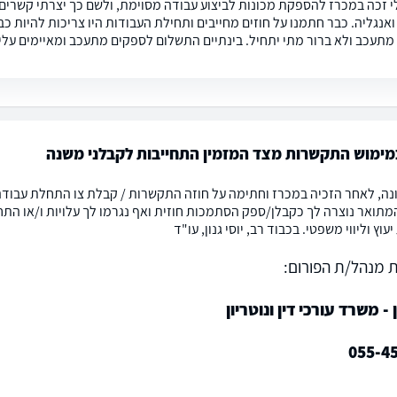
 זכה במכרז להספקת מכונות לביצוע עבודה מסוימת, ולשם כך יצרתי קשרי
אנגליה. כבר חתמנו על חוזים מחייבים ותחילת העבודות היו צריכות להיות כב
מתעכב ולא ברור מתי יתחיל. בינתיים התשלום לספקים מתעכב ומאיימים עלי
מימוש התקשרות מצד המזמין התחייבות לקבלני משנה
נה, לאחר הזכיה במכרז וחתימה על חוזה התקשרות / קבלת צו התחלת עבודה 
תואר נוצרה לך כקבלן/ספק הסתמכות חוזית ואף נגרמו לך עלויות ו/או התח
עוץ וליווי משפטי. בכבוד רב, יוסי גנון, עו"ד
 מנהל/ת הפורום:
ן - משרד עורכי דין ונוטריון
055-4