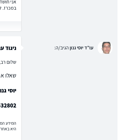
אני חושד
במכרז. ל
ניגוד ענ
עו"ד יוסי גנון
הגיב/ה:
שלום רב,
שאלו את
יוסי גנו
532802
המידע המוצ
היא באחרי