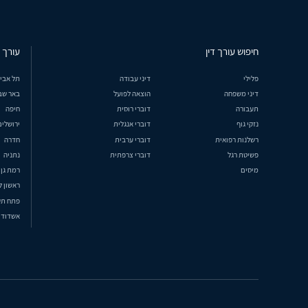
חיפוש עורך דין
עורך ד
פלילי
דיני עבודה
תל אבי
דיני משפחה
הוצאה לפועל
באר שב
תעבורה
דוברי רוסית
חיפה
נזקי גוף
דוברי אנגלית
ירושלים
רשלנות רפואית
דוברי ערבית
חדרה
פשיטת רגל
דוברי צרפתית
נתניה
מיסים
רמת גן
ראשון ל
פתח תק
אשדוד