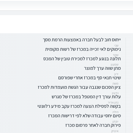
ייחוס חוב לבעל חברה באמצעות הרמת מסך
שני
נימוקים לאי זכייה במכרז של רשות מקומית
שקד
תלונה בנוגע למכרז למכירת טובין של המכס
שמעון
מתן שווה ערך למוצר
ירון
שינוי תנאי סף במכרז אחרי שפורסם
משה
ציון הסכום שנגבה עבור הגשת מועמדות למכרז
גדעון
עלות עורך דין המטפל במכרז של מגרש
נתן אדיר
בקשה לפסילת הצעה למכרז עקב מידע רלוונטי
הילה
סיום יחסי עבודה שלא לפי דרישות המכרז
יונתן
פירוק חברה לאחר פרסום מכרז
איציק