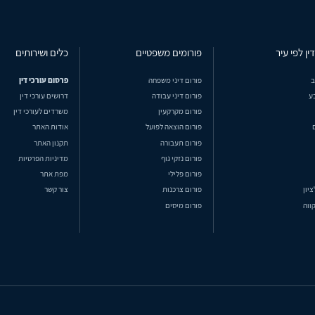
ין לפי עיר
פורומים משפטיים
כלים ושירותים
ב
פורום דיני משפחה
פרסום עורכי דין
ע
פורום דיני עבודה
דרושים עורכי דין
פורום מקרקעין
משרדים לעורכי דין
פורום הוצאה לפועל
אודות האתר
פורום תעבורה
תקנון האתר
פורום נזקי גוף
מדיניות הפרטיות
פורום פלילי
מפת אתר
ציון
פורום צרכנות
צור קשר
ווה
פורום מיסים