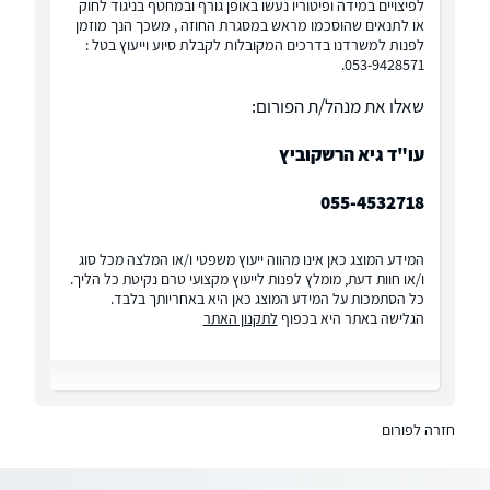
לפיצויים במידה ופיטוריו נעשו באופן גורף ובמחטף בניגוד לחוק
או לתנאים שהוסכמו מראש במסגרת החוזה , משכך הנך מוזמן
לפנות למשרדנו בדרכים המקובלות לקבלת סיוע וייעוץ בטל :
053-9428571.
שאלו את מנהל/ת הפורום:
עו"ד גיא הרשקוביץ
055-4532718
המידע המוצג כאן אינו מהווה ייעוץ משפטי ו/או המלצה מכל סוג
ו/או חוות דעת, מומלץ לפנות לייעוץ מקצועי טרם נקיטת כל הליך.
כל הסתמכות על המידע המוצג כאן היא באחריותך בלבד.
הגלישה באתר היא בכפוף
לתקנון האתר
חזרה לפורום