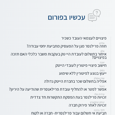
עכשיו בפורום
פיצויים לעצמאי העובד כשכיר
אליהו
חוזה פרילנסר מגן על המעסיק מתביעת יחסי עבודה?
אלון
איחור בתשלום לעובדת היי טק בעקבות משבר כלכלי האם תזכה
בפיצויים?
יאנה
חישוב פיצויי פיטורין לעובדי הייטק
נסים
ייעוץ בנוגע לפיטורין ללא שימוע
שירן אסולין
אפליה בתשלום שכר בחברת הייטק גדולה
רויטל
אפשר לפטר או להחליף עובדת פרילאנסרית שהודיעה על היריון?
עידית שלו
זכויות פרילנסר בעת הפסקת התקשרות חד צדדית
יצחק יצחקוביץ
זכויות לאחר פירוק חברה
לילך ברכה
תביעת אי תשלום עבור פרילנסרית- חברה או לקוח