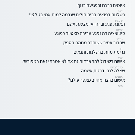
איומים ברצח ובפגיעה בגוף
דנה
רשלנות רפואית בבית חולים שגרמה למות אמי בגיל 93
שמשון
תאונת פגע וברח ואי מציאת אשם
עדנה
סיטואציה בה נפגע עבירה מצטייר כפוגע
נהלל
שחרור אסיר ששוחרר מחמת הספק
דן
גרימת מוות ברשלנות ותנאים
עמי
אישום בשידול להתאבדות גם אם לא אמרתי זאת במפורש?
כרמלבריס
שאלה לגבי דרגות אשמה
אנונימ
אישום ברצח מחייב מאסר עולם?
חיים