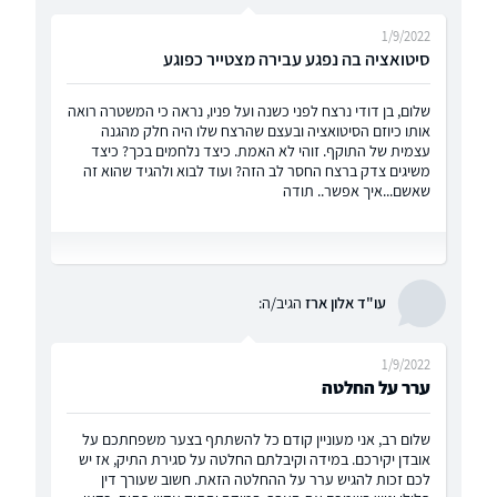
1/9/2022
סיטואציה בה נפגע עבירה מצטייר כפוגע
שלום, בן דודי נרצח לפני כשנה ועל פניו, נראה כי המשטרה רואה
אותו כיוזם הסיטואציה ובעצם שהרצח שלו היה חלק מהגנה
עצמית של התוקף. זוהי לא האמת. כיצד נלחמים בכך? כיצד
משיגים צדק ברצח החסר לב הזה? ועוד לבוא ולהגיד שהוא זה
שאשם...איך אפשר.. תודה
עו"ד אלון ארז
הגיב/ה:
1/9/2022
ערר על החלטה
שלום רב, אני מעוניין קודם כל להשתתף בצער משפחתכם על
אובדן יקירכם. במידה וקיבלתם החלטה על סגירת התיק, אז יש
לכם זכות להגיש ערר על ההחלטה הזאת. חשוב שעורך דין