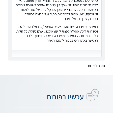
פלילי יגיש בשמכם את הערר. במידה והתיק עדיין פתוח, כדאי
לכם לשכור שירותיו של עורך דין על מנת שיפנה בשמכם ליחידת
המשטרה המטפלת בחקירה וכן לפרקליטות, על מנת לנסות
ולשכנעם, שאין מקום לסגור את התיק נגד הרוצח לכאורה.
בברכה, עורך דין אלון ארז
המידע המוצג כאן אינו מהווה ייעוץ משפטי ו/או המלצה מכל סוג
ו/או חוות דעת, מומלץ לפנות לייעוץ מקצועי טרם נקיטת כל הליך.
כל הסתמכות על המידע המוצג כאן היא באחריותך בלבד.
הגלישה באתר היא בכפוף
לתקנון האתר
חזרה לפורום
עכשיו בפורום