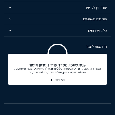
עורך דין לפי עיר
פורומים משפטיים
כלים ושירותים
הזדמנות להכיר
שגית שאמי, משרד עו"ד נוטריון וגישור
המשרד עוסק בתחום דיני המשפחה כ-20 שנים. עו"ד שאמי הינה מגשרת מוסמכת
ומייצגת בתיקי גירושין, מזונות ילדים, מזונות אישה, זמ
תכירו יותר