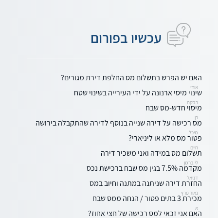
עכשיו בפורום
האם יש הפרש בתשלום מס החלפת דירת מגורים?
אודי
שינוי מיסי ארנונה על ידי העירייה בשינוי שטח
רבקה
מיסוי חדש-מס שבח
רן
מס רכישה על דירה שנייה בנוסף לדירה שהתקבלה בירושה
מיכל
פטור מס מלא או ליניארי?
חיים
תשלום מס במידה ואני משכיר דירה
לי ברמן
מקדמה 7.5% בגין מס שבח ברכישת נכס
דניאל
החזרת דירה שניתנה במתנה וחיוב במס
נאור פרץ
מכירת 3 בתים פטור / הנחה ממס שבח
א
האם אני זכאי למס רכישה של חצי אחוז?