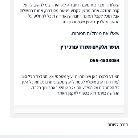
שאלותיך מצריכות מענה רחב וזה לא יהיה רציני להשיב לך על
קצה המזלג. אתה מוזמן לקבוע פגישה מסודרת, אמנם בתשלום
אבל תוכל לקבל תמונה רחבה שלאחריה תוכל להחליט על
המשך מהלכיך באופן שקול ונכון יותר.
שאלו את מנהל/ת הפורום:
אושר אלקיים משרד עורכי דין
055-4533054
המידע המוצג כאן אינו מהווה ייעוץ משפטי ו/או המלצה מכל סוג
ו/או חוות דעת, מומלץ לפנות לייעוץ מקצועי טרם נקיטת כל הליך.
כל הסתמכות על המידע המוצג כאן היא באחריותך בלבד.
הגלישה באתר היא בכפוף
לתקנון האתר
חזרה לפורום