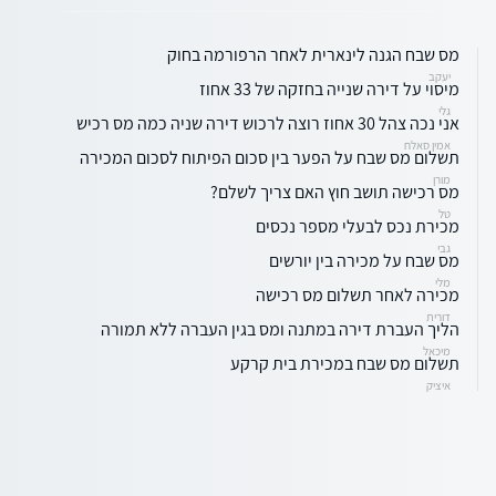
מס שבח הגנה לינארית לאחר הרפורמה בחוק
יעקב
מיסוי על דירה שנייה בחזקה של 33 אחוז
גלי
אני נכה צהל 30 אחוז רוצה לרכוש דירה שניה כמה מס רכיש
אמין סאלח
תשלום מס שבח על הפער בין סכום הפיתוח לסכום המכירה
מורן
מס רכישה תושב חוץ האם צריך לשלם?
טל
מכירת נכס לבעלי מספר נכסים
גבי
מס שבח על מכירה בין יורשים
מלי
מכירה לאחר תשלום מס רכישה
דורית
הליך העברת דירה במתנה ומס בגין העברה ללא תמורה
מיכאל
תשלום מס שבח במכירת בית קרקע
איציק