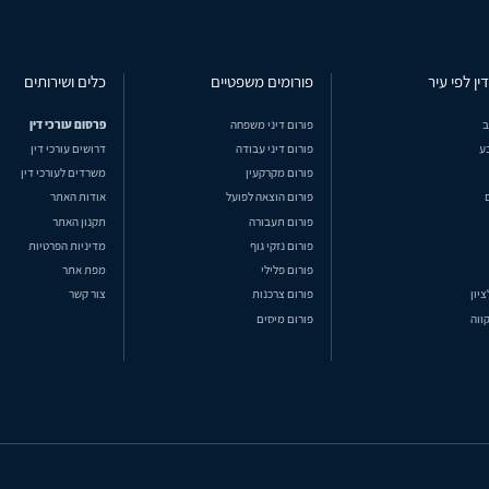
ין לפי עיר
פורומים משפטיים
כלים ושירותים
ב
פורום דיני משפחה
פרסום עורכי דין
ע
פורום דיני עבודה
דרושים עורכי דין
פורום מקרקעין
משרדים לעורכי דין
פורום הוצאה לפועל
אודות האתר
פורום תעבורה
תקנון האתר
פורום נזקי גוף
מדיניות הפרטיות
פורום פלילי
מפת אתר
ציון
פורום צרכנות
צור קשר
ווה
פורום מיסים