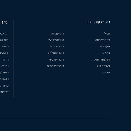
חיפוש עורך דין
עורך ד
פלילי
דיני עבודה
תל אבי
דיני משפחה
הוצאה לפועל
באר שב
תעבורה
דוברי רוסית
חיפה
נזקי גוף
דוברי אנגלית
ירושלים
רשלנות רפואית
דוברי ערבית
חדרה
פשיטת רגל
דוברי צרפתית
נתניה
מיסים
רמת גן
ראשון ל
פתח תק
אשדוד