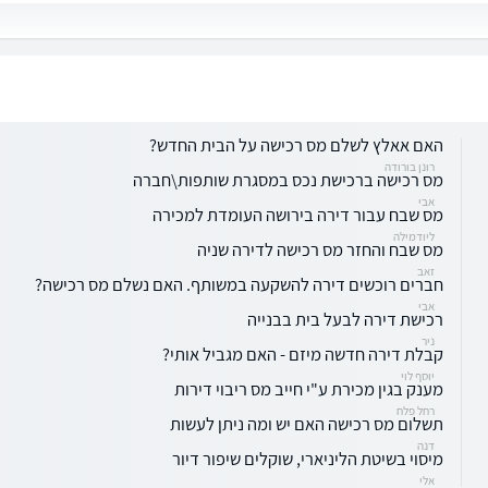
האם אאלץ לשלם מס רכישה על הבית החדש?
רונן בורודה
מס רכישה ברכישת נכס במסגרת שותפות\חברה
אבי
מס שבח עבור דירה בירושה העומדת למכירה
ליודמילה
מס שבח והחזר מס רכישה לדירה שניה
זאב
חברים רוכשים דירה להשקעה במשותף. האם נשלם מס רכישה?
אבי
רכישת דירה לבעל בית בבנייה
ניר
קבלת דירה חדשה מיזם - האם מגביל אותי?
יוסף לוי
מענק בגין מכירת ע"י חייב מס ריבוי דירות
רחל פלח
תשלום מס רכישה האם יש ומה ניתן לעשות
דנה
מיסוי בשיטת הליניארי, שוקלים שיפור דיור
אלי