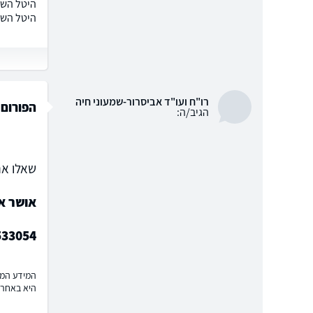
היטל השב
היטל השב
רו"ח ועו"ד אביסרור-שמעוני חיה
הפורום 
הגיב/ה:
שאלו את
אושר אל
533054
המידע המוצ
היא באחרי