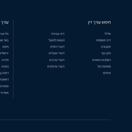
חיפוש עורך דין
עורך ד
פלילי
דיני עבודה
תל אבי
דיני משפחה
הוצאה לפועל
באר שב
תעבורה
דוברי רוסית
חיפה
נזקי גוף
דוברי אנגלית
ירושלים
רשלנות רפואית
דוברי ערבית
חדרה
פשיטת רגל
דוברי צרפתית
נתניה
מיסים
רמת גן
ראשון ל
פתח תק
אשדוד