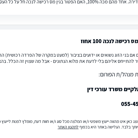
10, האם הפטור בגין מס רכישה לנכה חל על כל העסקה או רק על חלקו של הנכה?
רכישה לנכה 100 אחוז
 אם בני הזוג נשואים או ידועים בציבור (למעט במקרה של הפרדה רכושית) הר
 להתייחס אליהם בלי לדעת את מלוא הנתונים - אבל מה שצוין זה הכלל. בהצל
 מנהל/ת הפורום:
קיים משרד עורכי דין
055-4
ג כאן אינו מהווה ייעוץ משפטי ו/או המלצה מכל סוג ו/או חוות דעת, מומלץ לפנות לייעו
ותך בלבד. הגלישה באתר היא בכפוף
לתקנון האתר