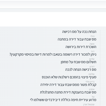
הנחת נכה על מס רכישה
הילי
מס שבח עבור דירה במתנה
משה
השכרת דירות בירושה
דוד
ניתן למכור דירה רשומה בטאבו למרות דיווח במיסוי מקרקעין?
שלום
תשלום מס שבח על מחסן
דורון
מס רכישה הנחה לנכה
שלמה
סעיף פיצוי בהסכם רשלנות שלא הוכנס
נדיה פלד
קבלת פטור ממס שבח עבור דירה יחידה
אמנון
מס שבח בהענקת דירת מתנה מתגלגלת
טל
מדוע עיריית חיפה כוללת דיבידנדים ששולמו לי
שמואל אורן