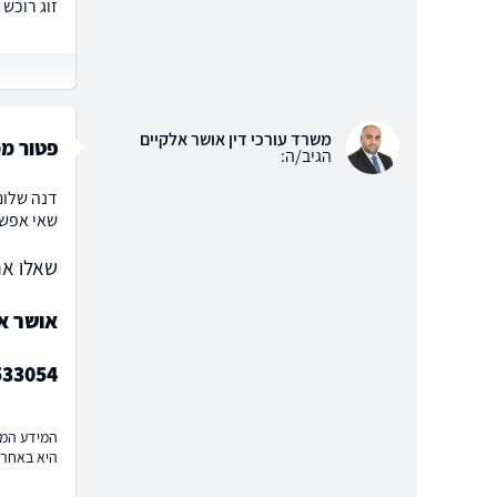
זוג רוכש דירה. אחד מהם מכה 0%
משרד עורכי דין אושר אלקיים
פטור ממס 
הגיב/ה:
דנה שלום
שאי אפשר
שאלו את
אושר אל
533054
המידע המוצ
היא באחרי