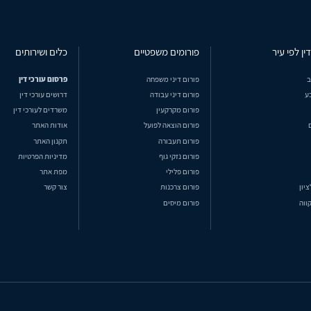
ין לפי עיר
פורומים משפטיים
כלים ושירותים
ב
פורום דיני משפחה
פרסום עורכי דין
ע
פורום דיני עבודה
דרושים עורכי דין
פורום מקרקעין
משרדים לעורכי דין
פורום הוצאה לפועל
אודות האתר
פורום תעבורה
תקנון האתר
פורום נזקי גוף
מדיניות הפרטיות
פורום פלילי
מפת אתר
ציון
פורום צרכנות
צור קשר
ווה
פורום מיסים