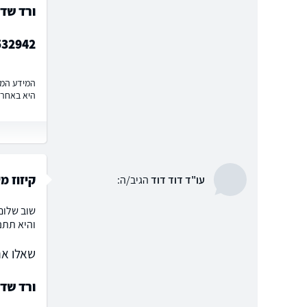
ורד שד
532942
המידע המוצ
היא באחרי
קיזוז מ
עו"ד דוד דוד
הגיב/ה:
שוב שלום
והיא תתנ
שאלו את
ורד שד