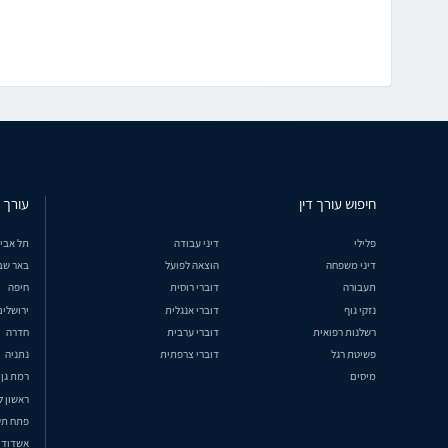
חיפוש עורך דין
עורך ד
פלילי
דיני עבודה
תל אבי
דיני משפחה
הוצאה לפועל
באר שב
תעבורה
דוברי רוסית
חיפה
נזקי גוף
דוברי אנגלית
ירושלים
רשלנות רפואית
דוברי ערבית
חדרה
פשיטת רגל
דוברי צרפתית
נתניה
מיסים
רמת גן
ראשון ל
פתח תק
אשדוד