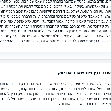
ו ניזוק (אלקטרוני בעיקר), באילו דרכים יכול המעביד לתבוע את הכסף מהעו
ות ו/או הוא התפטר, יש למעביד דרכים חילופיות לתבוע את סכום הכסף חוץ מ
שהציוד לא אבד אלא זה כשל במערכת ובהתנהלות של החברה, אבל איני יכול 
 רק שלהכל מתווסף גם רכב עבודה שהחברה משכירה מחברת השכרה שניזוק 
פות עצמית. כעת, אני מבין שהחברה רשאית לתבוע השתתפות עצמית במקרה
בל האם גובה ההשתתפות העצמית תלוי במשהו? למשל אם עבדתי רק מספר י
ולה לתבוע ממני מעבר לניכויי הכסף מהמשכורת או לפנות לחברת ההשכרה 
ובד בגין ציוד שאבד או ניזוק
 שאוכל להשיב זה שמעסיק יכול לקזז ממשכורתו של החייב רק ניכויים מכוח ה
מור של העובד לניכוי כזה או אחר, החוב צריך להיות חוב קצוב, ברור ולא ש
הוא חתם כי ניתן לקזז את ההחזרים ממשכורתו. כמובן שהמעסיק צריך להראו
עצמית אפשרי רק אם העובד הסכים לכך בכתב מפורשות כשהתחיל לעבוד. בכ
א אם כן מדובר במשכורת אחרונה.