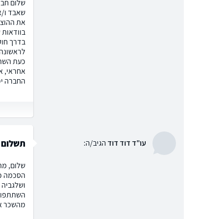
שאבד ו/א
את ההוצא
בוודאות 
לראשונה,
כעת השתת
אחראי, א
החברה יכ
תשלום ע
עו"ד דוד דוד
הגיב/ה:
שלום, מה
הסכמה כא
ושלגביה 
השתתפות 
מהשכר אל