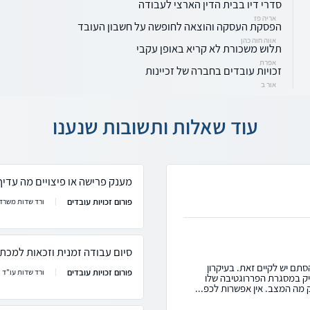
סדרי דיו בבית הדין הארצי לעבודה
אריה פז
הפסקת העסקה והוצאה לחופשה על חשבון העובד
אווה חוה כהן
תלוש משכורת לא קריא באופן עקבי
אפרת
זכויות עובדים בחברה של זכיינות
אור ב
עוד שאלות ותשובות שנענו
מענק פרישה או פיצויים מה עדיף
פורום זכויות עובדים
ורד שדות משרד 
סיום עבודה זמנית וזכאות למכתב
תם יש לקיים זאת. בעיקרון
פורום זכויות עובדים
ורד שדות עו"ד
ק במסגרת הפררוגטיבה שלו
 מה המצב. אין אפשרות לכפ...