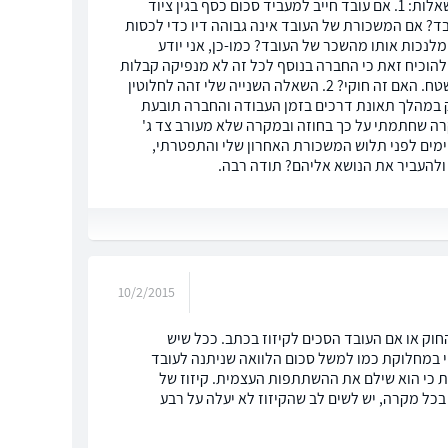
שלום חברים, קודם ברצוני להגיד שמדובר בחברת קבל"ן שאני שכיר בה. עכשיו מספר שאלות: 1. אם עובד חייב למעביד סכום כסף בגין ציוד
בד? אם המשכורת של העובד אינה גבוהה דיו כדי לכסות
לנכות אותו מהשכר של העובד? כמו-כן, אני יודע
להוכיח זאת כי החברה בנוסף לכל זה לא מנפיקה קבלות
בדרך חוקית עבור כל ציוד שאני מוסר לה ואמור לקבל עליו זיכוי, אלא אוספת אותו מהשטח. האם זה חוקי? 2. השאלה השנייה שלי זהה לחלוטין
במהלך תאונת דרכים בזמן העבודה והחברה תובעת
 שחתמתי על כך בחוזה ובמקרה שלא מעורב צד ג'
מים לפני תלוש המשכורת האחרון שלי והתפטרתי,
ולהעביר את הנושא אליהם? תודה רבה.
10/2/2015
חוק או אם העובד הסכים לקיזוז בכתב. ככל שיש
נוי במחלוקת כמו למשל סכום הלוואה שניתנה לעובד
ת כי הוא שילם את ההשתתפות העצמית. קיזוז של
ל מקרה, יש לשים לב שהקיזוז לא יעלה על רבע