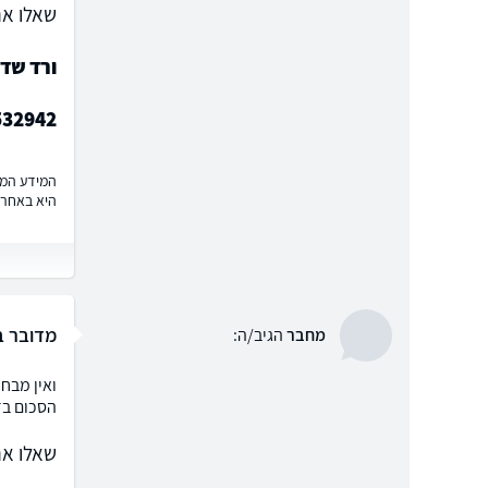
שאלו את
ורד שד
532942
המידע המוצ
היא באחרי
מדובר ב
מחבר
הגיב/ה:
ואין מבחי
הסכום בדר
שאלו את