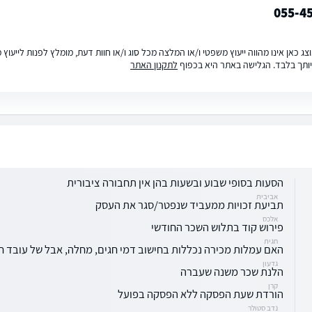
055-4
ג כאן אינו מהווה ייעוץ משפטי ו/או המלצה מכל סוג ו/או חוות דעת, מומלץ לפנות לייעו
ותך בלבד. הגלישה באתר היא בכפוף
לתקנון האתר
הסעות בסופי שבוע ובשעות בהן אין תחבורה ציבורית
אביבית
תביעת זכויות ממעביד שנפטר/סגר את העסק
אלכס
פירוש קוד בתלוש השכר החודשי
חגית
האם עמלות מכירה נכללות בחישוב דמי חגים, מחלה, אבל של עובד ח
גדעון
הלנת שכר משנה שעברה
קרן
הורדת שעת הפסקה ללא הפסקה בפועל
נדב סטולר