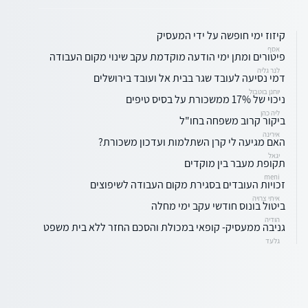
קיזוז ימי חופשה על ידי המעסיק
אסף
פיטורים ומתן ימי הודעה מוקדמת עקב שינוי מקום העבודה
לנר גליה
דמי נסיעה לעובד שגר בבית אל ועובד בירושלים
יוחנן בוטבול
ניכוי של 17% ממשכורת על בסיס טיפים
ליה כהן
ביקור קרוב משפחה בחו"ל
אירינה
האם מגיעה לי קרן השתלמות ועדכון משכורת?
יגאל
תקופת מעבר בין מוקדים
meni
זכויות העובדים בסגירת מקום העבודה לשיפוצים
איתי צרויה
ביטול בונוס חודשי עקב ימי מחלה
הודיה
גניבה ממעסיק- קופאי במכולת והסכם החזר ללא בית משפט
גלעד