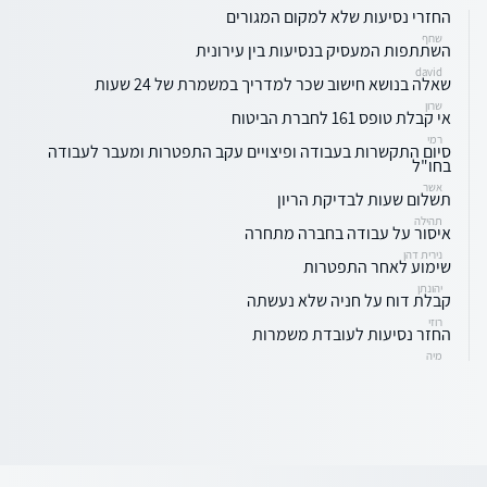
החזרי נסיעות שלא למקום המגורים
שחף
השתתפות המעסיק בנסיעות בין עירונית
david
שאלה בנושא חישוב שכר למדריך במשמרת של 24 שעות
שרון
אי קבלת טופס 161 לחברת הביטוח
רמי
סיום התקשרות בעבודה ופיצויים עקב התפטרות ומעבר לעבודה
בחו"ל
אשר
תשלום שעות לבדיקת הריון
תהילה
איסור על עבודה בחברה מתחרה
נירית דהן
שימוע לאחר התפטרות
יהונתן
קבלת דוח על חניה שלא נעשתה
רוזי
החזר נסיעות לעובדת משמרות
מיה