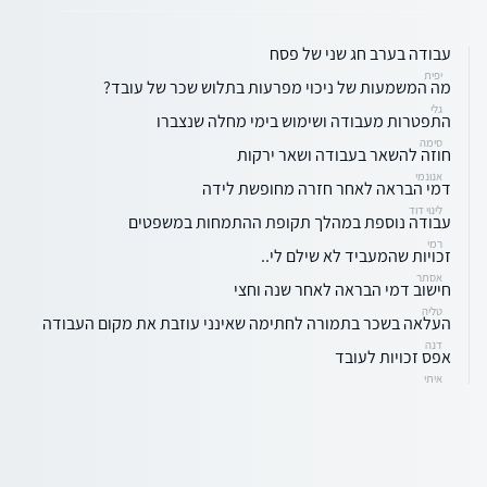
עבודה בערב חג שני של פסח
יפית
מה המשמעות של ניכוי מפרעות בתלוש שכר של עובד?
גלי
התפטרות מעבודה ושימוש בימי מחלה שנצברו
סימה
חוזה להשאר בעבודה ושאר ירקות
אנונמי
דמי הבראה לאחר חזרה מחופשת לידה
לינוי דוד
עבודה נוספת במהלך תקופת ההתמחות במשפטים
רמי
זכויות שהמעביד לא שילם לי..
אסתר
חישוב דמי הבראה לאחר שנה וחצי
טליה
העלאה בשכר בתמורה לחתימה שאינני עוזבת את מקום העבודה
דנה
אפס זכויות לעובד
איתי