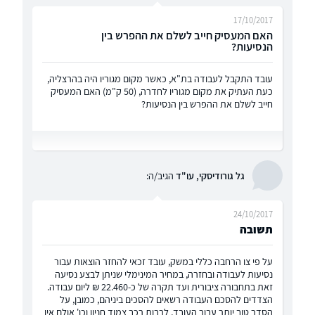
17/10/2017
האם המעסיק חייב לשלם את ההפרש בין
הנסיעות?
עובד התקבל לעבודה בת"א, כאשר מקום מגוריו היה בהרצליה,
כעת העתיק את מקום מגוריו לחדרה, (50 ק"מ) האם המעסיק
חייב לשלם את ההפרש בין הנסיעות?
גל גורודיסקי, עו"ד
הגיב/ה:
24/10/2017
תשובה
על פי צו הרחבה כללי במשק, עובד זכאי להחזר הוצאות עבור
נסיעות לעבודה ובחזרה, במחיר המינימלי שניתן לבצע נסיעה
זאת בתחבורה ציבורית ועד תקרה של כ-22.460 ₪ ליום עבודה.
הצדדים להסכם העבודה רשאים להסכים ביניהם, כמובן, על
הסדר טוב יותר עבור העובד, לרבות רכב צמוד חניון וכו' אולם אין