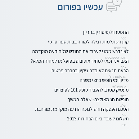
עכשיו בפורום
התפטרות/פיטורין בהריון
נופר
קרן השתלמות רגילה למורה בבית ספר פרטי
דוד חלבס
לא נדרש ממני לעבוד את החודש של הודעה מוקדמת
רנטה איסיפוביטש
האם אני זכאי למחיר אוטובוס בפועל או למחיר המלא?
אסף
הרעת תנאים לעובדת ניקיון בחברה פרטית
אורלי(שם בדוי)
פדיון ימי חופש בחצי משרה
ארן ירושלמי
מעסיק מסרב להעביר טופס 161 לפיצויים
ניקול
חופשת חג מאולצת- שאלת המשך
יעל ג
הסכם העסקה חדש לנוכח הודעה מוקדמת מורחבת
יניב
תשלום לעובד ביום הבחירות 2013
רוית