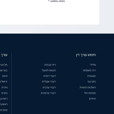
המשך תשובה
חיפוש עורך דין
עורך ד
פלילי
דיני עבודה
תל אבי
דיני משפחה
הוצאה לפועל
באר שב
תעבורה
דוברי רוסית
חיפה
נזקי גוף
דוברי אנגלית
ירושלים
רשלנות רפואית
דוברי ערבית
חדרה
פשיטת רגל
דוברי צרפתית
נתניה
מיסים
רמת גן
ראשון ל
פתח תק