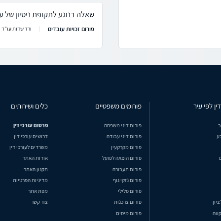
שאלה בנוגע לתקופת ניסיון של ע
פורום זכויות עובדים
ורד שדות עו"ד
ין לפי עיר
פורומים משפטיים
כלים ושירותים
ב
פורום דיני משפחה
פרסום עורכי דין
ע
פורום דיני עבודה
דרושים עורכי דין
פורום מקרקעין
משרדים לעורכי דין
פורום הוצאה לפועל
אודות האתר
פורום תעבורה
תקנון האתר
פורום נזקי גוף
מדיניות הפרטיות
פורום פלילי
מפת אתר
ציון
פורום צרכנות
צור קשר
ווה
פורום מיסים