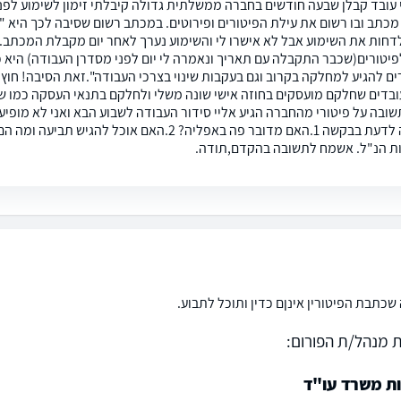
 עובד קבלן שבעה חודשים בחברה ממשלתית גדולה קיבלתי זימון לשימוע לפנ
כתב ובו רשום את עילת הפיטורים ופירוטים. במכתב רשום שסיבה לכך היא "
דחות את השימוע אבל לא אישרו לי והשימוע נערך לאחר יום מקבלת המכתב. 
פיטורים(שכבר התקבלה עם תאריך ונאמרה לי יום לפני מסדרן העבודה) היא
ים להגיע למחלקה בקרוב וגם בעקבות שינוי בצרכי העבודה".זאת הסיבה! חוץ
בדים שחלקם מועסקים בחוזה אישי שונה משלי ולחלקם בתנאי העסקה כמו שלי
שובה על פיטורי מהחברה הגיע אליי סידור העבודה לשבוע הבא ואני לא מופיע
ואני רוצה לדעת בבקשה 1.האם מדובר פה באפליה? 2.הא
 הנ"ל. אשמח לתשובה בהקדם,תודה.
שכתבת הפיטורין אינןם כדין ותוכל לתבוע.
 מנהל/ת הפורום:
ות משרד עו"ד