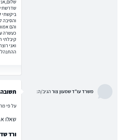
שלום,אני
שדרשתי מ
ביקשתי ל
והסיבה ל
והם אמור
כעשרה עו
קיבלתי ת
ההתנהלות
תשובה
משרד עו"ד שמעון צור
הגיב/ה:
על פי מה 
שאלו את
ורד שד