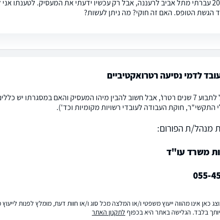
בשנת 2015 עברתי מתל אביב לרעננה, אבל רק עכשיו ידעתי את המעסיק. לטענתו
 הגשת הטופס. האם זה חוקי? מה ניתן לעשות?
ובד לדמי נסיעה רטרואקטיביים
אתה יכול לתבוע 7 שנים רטרו', אבל חשוב להבין מיהו המעסיק והאם במסגרתו 
י התקשי"ר, חוקת העבודה לעובדי רשויות מקומיות וכד').
 מנהל/ת הפורום:
ות משרד עו"ד
055-4
ג כאן אינו מהווה ייעוץ משפטי ו/או המלצה מכל סוג ו/או חוות דעת, מומלץ לפנות לייעו
ותך בלבד. הגלישה באתר היא בכפוף
לתקנון האתר