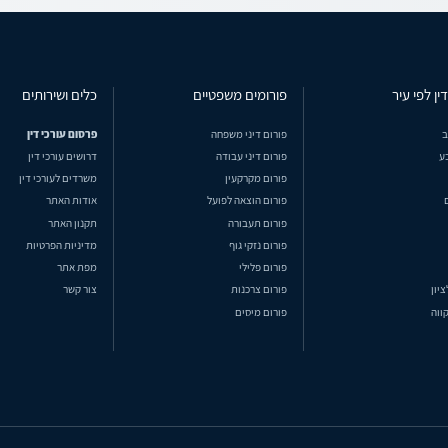
ין לפי עיר
פורומים משפטיים
כלים ושירותים
ב
פורום דיני משפחה
פרסום עורכי דין
ע
פורום דיני עבודה
דרושים עורכי דין
פורום מקרקעין
משרדים לעורכי דין
פורום הוצאה לפועל
אודות האתר
פורום תעבורה
תקנון האתר
פורום נזקי גוף
מדיניות הפרטיות
פורום פלילי
מפת אתר
ציון
פורום צרכנות
צור קשר
ווה
פורום מיסים