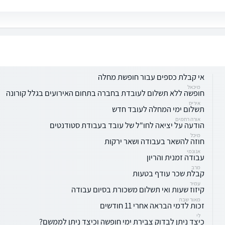
אי קבלת כספים עבור חופשת מחלה
מיכאל
חופשה ללא תשלום לעובדת בחברה בתחום האירועים בגלל קורונה
איריס
תשלום ימי המחלה לעובד חדש
אורה רחמים
הודעה על יציאה לחו"ל של עובד בעבודת סטודנטים
מיכל
חוזה להשאר בעבודה ושאר ירקות
אנונמי
עבודה זמנית והריון
מרב
קבלת שכר עודף בטעות
עמיר
קיזוז שעות ואי תשלום משכורת בסיום עבודה
מאור שבת
זכות לדמי הבראה אחרי 11 חודשים
לי
כיצד ניתן לבדוק צבירת ימי חופשה וכיצד ניתן לממשם?