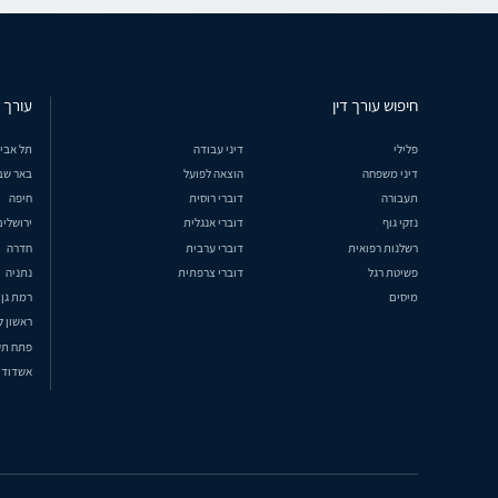
חיפוש עורך דין
עורך ד
פלילי
דיני עבודה
תל אבי
דיני משפחה
הוצאה לפועל
באר שב
תעבורה
דוברי רוסית
חיפה
נזקי גוף
דוברי אנגלית
ירושלים
רשלנות רפואית
דוברי ערבית
חדרה
פשיטת רגל
דוברי צרפתית
נתניה
מיסים
רמת גן
ראשון ל
פתח תק
אשדוד