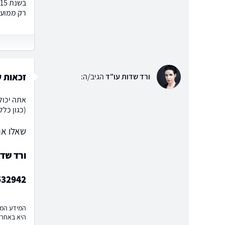
רק ממועד
זכאות ע
ורד שדות עו"ד
הגיב/ה:
(כגון כלל
שאלו את
ורד שד
532942
המידע המוצ
היא באחרי