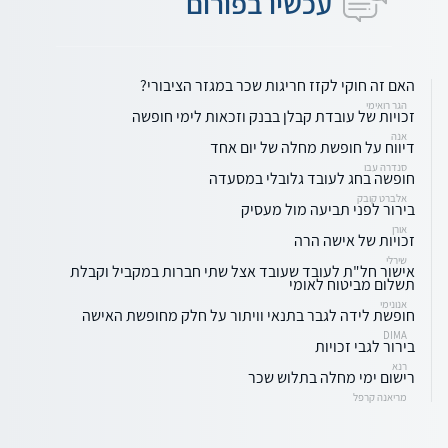
עכשיו בפורום
האם זה חוקי לקזז חריגות שכר במגזר הציבורי?
הגר רואימי
זכויות של עובדת קבלן בבנק וזכאות לימי חופשה
אנה
דיווח על חופשת מחלה של יום אחד
סנדרה עבו
חופשה בחג לעובד גלובלי במסעדה
אלברט קובק
בירור לפני תביעה מול מעסיק
אורן
זכויות של אישה הרה
שירלי
אישור חל"ת לעובד שעובד אצל שתי חברות במקביל וקבלת
תשלום מביטוח לאומי
אנונימי
חופשת לידה לגבר בתנאי וויתור על חלק מחופשת האישה
DIMA
בירור לגבי זכויות
רנא
רישום ימי מחלה בתלוש שכר
מריאנה קרפל