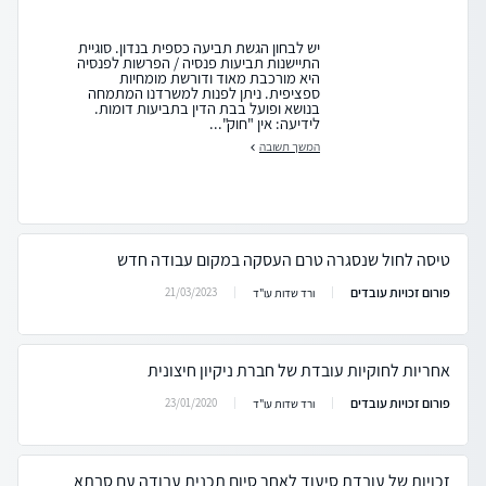
יש לבחון הגשת תביעה כספית בנדון. סוגיית
התיישנות תביעות פנסיה / הפרשות לפנסיה
היא מורכבת מאוד ודורשת מומחיות
ספציפית. ניתן לפנות למשרדנו המתמחה
בנושא ופועל בבת הדין בתביעות דומות.
לידיעה: אין "חוק"...
המשך תשובה
טיסה לחול שנסגרה טרם העסקה במקום עבודה חדש
פורום זכויות עובדים
21/03/2023
ורד שדות עו"ד
אחריות לחוקיות עובדת של חברת ניקיון חיצונית
פורום זכויות עובדים
23/01/2020
ורד שדות עו"ד
זכויות של עובדת סיעוד לאחר סיום תכנית עבודה עם סבתא