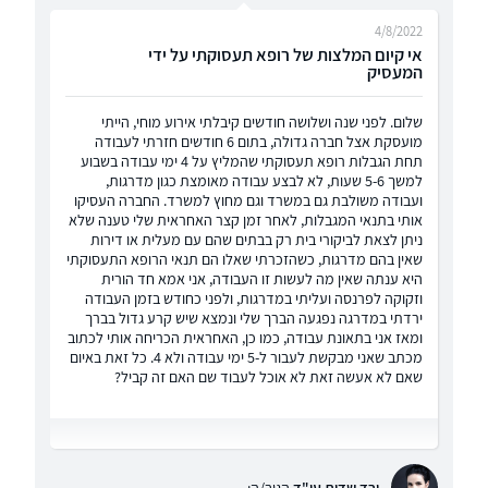
4/8/2022
אי קיום המלצות של רופא תעסוקתי על ידי
המעסיק
שלום. לפני שנה ושלושה חודשים קיבלתי אירוע מוחי, הייתי
מועסקת אצל חברה גדולה, בתום 6 חודשים חזרתי לעבודה
תחת הגבלות רופא תעסוקתי שהמליץ על 4 ימי עבודה בשבוע
למשך 5-6 שעות, לא לבצע עבודה מאומצת כגון מדרגות,
ועבודה משולבת גם במשרד וגם מחוץ למשרד. החברה העסיקו
אותי בתנאי המגבלות, לאחר זמן קצר האחראית שלי טענה שלא
ניתן לצאת לביקורי בית רק בבתים שהם עם מעלית או דירות
שאין בהם מדרגות, כשהזכרתי שאלו הם תנאי הרופא התעסוקתי
היא ענתה שאין מה לעשות זו העבודה, אני אמא חד הורית
וזקוקה לפרנסה ועליתי במדרגות, ולפני כחודש בזמן העבודה
ירדתי במדרגה נפגעה הברך שלי ונמצא שיש קרע גדול בברך
ומאז אני בתאונת עבודה, כמו כן, האחראית הכריחה אותי לכתוב
מכתב שאני מבקשת לעבור ל-5 ימי עבודה ולא 4. כל זאת באיום
שאם לא אעשה זאת לא אוכל לעבוד שם האם זה קביל?
ורד שדות עו"ד
הגיב/ה: