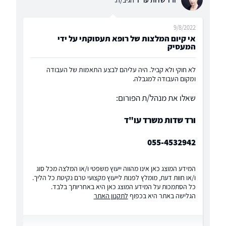
9/8/2022
אי קיום המלצות של רופא תעסוקתי על ידי
המעסיק
לא חוקי ולא קביל. היה עליהם לבצע התאמות של העבודה
ומקום העבודה למגבלה.
שאלו את מנהל/ת הפורום:
ורד שדות משרד עו"ד
055-4532942
המידע המוצג כאן אינו מהווה ייעוץ משפטי ו/או המלצה מכל סוג
ו/או חוות דעת, מומלץ לפנות לייעוץ מקצועי טרם נקיטת כל הליך.
כל הסתמכות על המידע המוצג כאן היא באחריותך בלבד.
הגלישה באתר היא בכפוף
לתקנון האתר