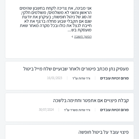
אני מבינה, את צריכה לקחת בחשבון שהימים
הראשון והשני לא משולמים/ משולמים חלקי;
זה סוג של ניהול חופשות; בעיקרון את יודעת
שגם אם תקבלי שבוע מחלה ברצף את לא
חייבת לנצל את כולו ובכל מקרה מאחר שאת
מועסקת בש...
המשך תשובה
מעסיק נתן מכתב פיטורים ולאחר שבועיים שלח מייל ביטול
פורום זכויות עובדים
16/01/2023
ורד שדות עו"ד
קבלת פיצויים אם אתפטר וחתימה בלשכה
פורום זכויות עובדים
30/07/2024
ורד שדות משרד עו"ד
פיצוי עובד על ביטול חופשה