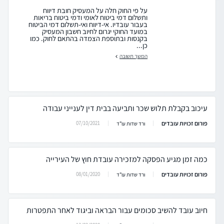
על פי החוק חלה על המעסיק חובת דיווח
ותשלום דמי ביטוח לאומי ודמי ביטוח בריאות
בעבור עובדיו. אי-דיווח ואי-תשלום דמי הביטוח
במועד החוקי יגרום לחיוב חשבון המעסיק
בקנסות ובתוספת הצמדה בהתאם לחוק. כמו
כן...
המשך תשובה
עיכוב בקבלת תלוש שכר ותביעה בבית דין לענייני עבודה
פורום זכויות עובדים
07/10/2021
ורד שדות עו"ד
כמה זמן מגיע הפסקה למזכירה עובדת חוץ של העירייה
פורום זכויות עובדים
08/01/2020
ורד שדות עו"ד
חיוב עובד להשיב סכומים עבור הבראה וביגוד לאחר התפטרות