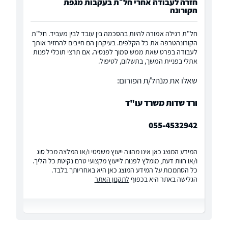
חזרה לעבודה אחרי חל״ת בעקבות מגפת
הקורונה
חל"ת רגילה אמורה להיות בהסכמה בין עובד לבין מעביד. חל"ת
הקורונהטרפה את כל הקלפים. בעיקרון הם חייבים להחזיר אותך
לעבודה בפרט שאת ממש סמוך לפנסיה. אם תרצי תוכלי לפנות
אתלי בפניית המשך, בתשלום, לטיפול.
שאלו את מנהל/ת הפורום:
ורד שדות משרד עו"ד
055-4532942
המידע המוצג כאן אינו מהווה ייעוץ משפטי ו/או המלצה מכל סוג
ו/או חוות דעת, מומלץ לפנות לייעוץ מקצועי טרם נקיטת כל הליך.
כל הסתמכות על המידע המוצג כאן היא באחריותך בלבד.
הגלישה באתר היא בכפוף
לתקנון האתר