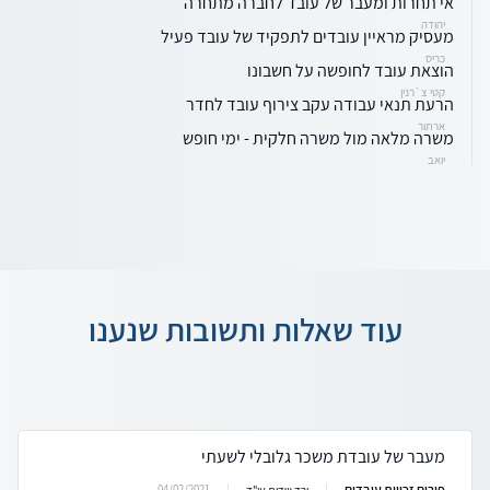
אי תחרות ומעבר של עובד לחברה מתחרה
יהודה
מעסיק מראיין עובדים לתפקיד של עובד פעיל
כריס
הוצאת עובד לחופשה על חשבונו
קטי צ`רנין
הרעת תנאי עבודה עקב צירוף עובד לחדר
ארתור
משרה מלאה מול משרה חלקית - ימי חופש
יואב
עוד שאלות ותשובות שנענו
מעבר של עובדת משכר גלובלי לשעתי
פורום זכויות עובדים
04/02/2021
ורד שדות עו"ד