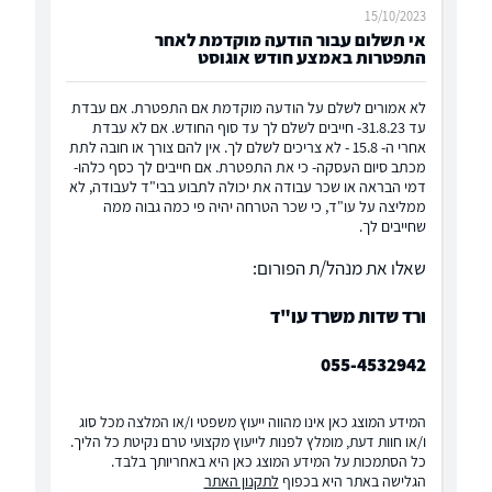
15/10/2023
אי תשלום עבור הודעה מוקדמת לאחר
התפטרות באמצע חודש אוגוסט
לא אמורים לשלם על הודעה מוקדמת אם התפטרת. אם עבדת
עד 31.8.23- חייבים לשלם לך עד סוף החודש. אם לא עבדת
אחרי ה- 15.8 - לא צריכים לשלם לך. אין להם צורך או חובה לתת
מכתב סיום העסקה- כי את התפטרת. אם חייבים לך כסף כלהו-
דמי הבראה או שכר עבודה את יכולה לתבוע בבי"ד לעבודה, לא
ממליצה על עו"ד, כי שכר הטרחה יהיה פי כמה גבוה ממה
שחייבים לך.
שאלו את מנהל/ת הפורום:
ורד שדות משרד עו"ד
055-4532942
המידע המוצג כאן אינו מהווה ייעוץ משפטי ו/או המלצה מכל סוג
ו/או חוות דעת, מומלץ לפנות לייעוץ מקצועי טרם נקיטת כל הליך.
כל הסתמכות על המידע המוצג כאן היא באחריותך בלבד.
הגלישה באתר היא בכפוף
לתקנון האתר