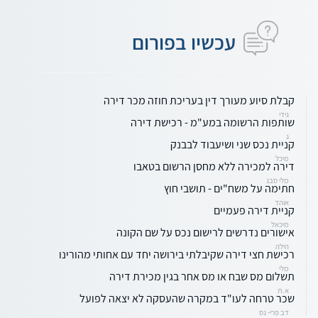
עכשיו בפורום
קבלת סיוע מעורך דין בעריכת חוזה מכר דירה
גידי
שותפות הרשומה במע"מ - רכישת דירה
ג
קניית נכס שני ושיעבוד לבבנק
מיכל
דירה למכירה ללא מחסן הרשום בטאבו
מלי סבג
חתימה על משח"ים - תושבי חוץ
אוהד
קניית דירה פעמיים
מיכאל
אישורים נדרשים לרישום נכס על שם הקונה
הילה
רכישת חצי דירה שקיבלתי בירושה יחד עם אחותי מהורינו
מלי
תשלום מס שבח או מס אחר בגין מכירת דירה
א.ת
שכר טרחה לעו"ד במקרה שהעסקה לא יצאה לפועל
דב פרי- נס