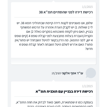
1/1/2015
רכישת דירה לפני שהסתיים תמ"א 38
שלום, אנו מעוניינים לקנות דירה קיימת שבתהליכי תמא 38. יש
לי 2 שאלות: 1) יש לקבלן הערת אזהרה על הרכוש המשותף
בבניין, האם ניתן לקחת משכנתא במקרים כאלו? 2) אם
הקנייה/העברת בעלות מתבצעת לפני קבלת טופס 4 (קיים טופס
4 ישן, לפני התמא). מה הדין בקשר להיטל השבחה? יש פתור/אין
פתור? האם אדרש לשלם היטל השבחה לאחר קבלת טופס 4
חדש?
עו"ד אסף אלקוני
הגיב/ה:
1/1/2015
רכישת דירה בבניין עם תוכנית תמ"א
בעסקה כמו זו שמתוארת, חשוב מאוד לבדוק את חוזה התמ"א,
לפני ההתקשרות בעסקה. לגבי הערת האזהרה- הבנק