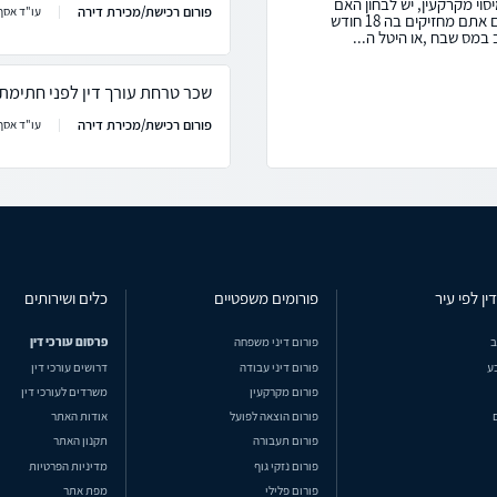
וי מקרקעין, יש לבחון האם
פורום רכישת/מכירת דירה
עו"ד אסף 
הדירה עומדת בהגדרות דירת מגורים יחידה, האם אתם מחזיקים בה 18 חודש
 במס שבח ,או היטל ה...
שכר טרחת עורך דין לפני חתימת 
פורום רכישת/מכירת דירה
עו"ד אסף 
ין לפי עיר
פורומים משפטיים
כלים ושירותים
ב
פורום דיני משפחה
פרסום עורכי דין
ע
פורום דיני עבודה
דרושים עורכי דין
פורום מקרקעין
משרדים לעורכי דין
פורום הוצאה לפועל
אודות האתר
פורום תעבורה
תקנון האתר
פורום נזקי גוף
מדיניות הפרטיות
פורום פלילי
מפת אתר