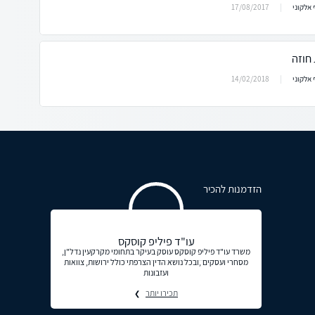
17/08/2017
אלקוני
חוזה
14/02/2018
אלקוני
הזדמנות להכיר
עו"ד פיליפ קוסקס
משרד עו"ד פיליפ קוסקס עוסק בעיקר בתחומי מקרקעין נדל"ן,
מסחרי ועסקים ,ובכל נושא הדין הצרפתי כולל ירושות, צוואות
ועזבונות
תכירו יותר