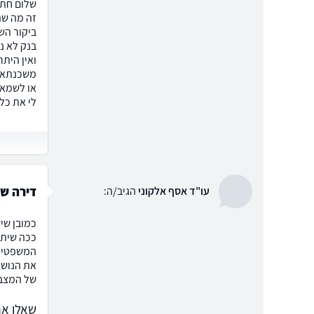
שלום חתמ
זה מה שה
ביקור הש
בנק לא נ
ואין היתר
משכנתא ו
או לשמאי 
לי את כל
דירה ש
עו"ד אסף אלקוני
הגיב/ה:
כמובן שיש
ככה שיתכ
המשפטי ש
את הנושא
של המצב
שאלו את