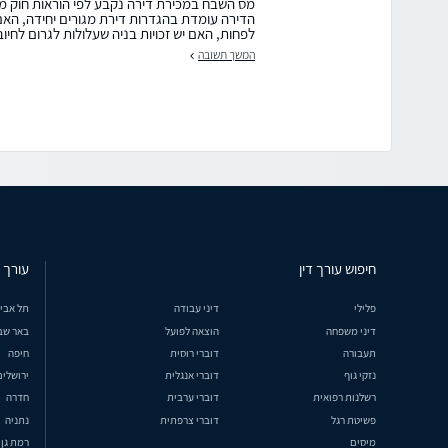
מס השבח במכירת דירה נקבע לפי הוראות חוק מיס
לפחות, האם יש זכויות בניה שעלולות לגרום לחיוב
המשך תשובה
חיפוש עורך דין
עורך ד
פלילי
דיני עבודה
תל אבי
דיני משפחה
הוצאה לפועל
באר שב
תעבורה
דוברי רוסית
חיפה
נזקי גוף
דוברי אנגלית
ירושלים
רשלנות רפואית
דוברי ערבית
חדרה
פשיטת רגל
דוברי צרפתית
נתניה
מיסים
רמת גן