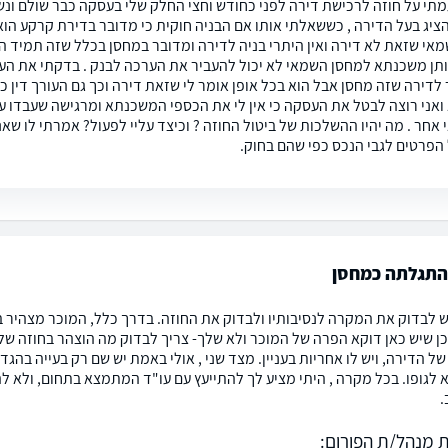
תי על חוזה לרכישת דירה לפני כחודש וחצי החלק שלי בעסקה כבר שולם ו
ציג בעל הדירה , כששאלתי אותו אם הבניה חוקית כי מדובר בדירת קרקע הוא
מאי שזאת לא דירה ואין היתרי בניה לדירה ומדובר במחסן בכלל שזה תמיד ה
ותן משכנתא למחסן השמאי לא יכול להעביר את הערכה לבנק . בדקתי את העניי
 לדירה שזה מחסן אבל הוא בכל אופן אומר לי שזאת דירה וכך גם העורך דין כי 
אני רוצה לבטל את העסקה כי אין לי את הכספי המשכנתא ומרגישה שעבדו ע
אחר . מה יהיו ההשלכות של ביטול החוזה ? וכיצד עליי לפעול? אמרתי לו שאנ
 הפרטים לגבי הנכס כפי שהם בחוק.
התגלתה כמחסן
 לבדוק את המקרה לנסיבותיו ולבדוק את החוזה. בדרך כלל, המוכר מצהיר בחוזה ש
ן שיש כאן דוקא הפרה של המוכר ולא שלך- צריך לבדוק מה הוצהר בחוזה של
ל הדירה, ויש לו אחריות בעניין. מצד שני , אולי באמת יש שם רק בעייה בה
 לגופו. בכל מקרה , היתי מציע לך להתייעץ עם עו"ד המתמצא בתחום, ולא 
.
 מנהל/ת הפורום: