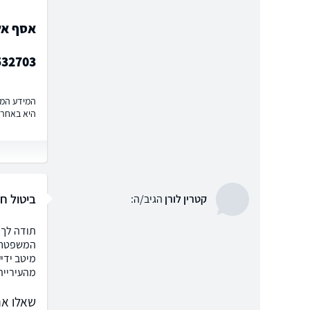
אסף אלק
532703
המידע המוצ
היא באחרי
ביטול חו
קטרין לורן
הגיב/ה:
תודה לך 
המשפטח /ע
מיטב ידיע
מהעירייה
שאלו את