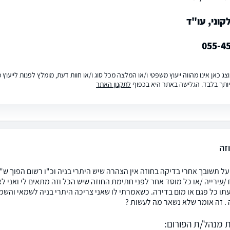
וני, עו"ד
055-4
ג כאן אינו מהווה ייעוץ משפטי ו/או המלצה מכל סוג ו/או חוות דעת, מומלץ לפנות לייעו
ותך בלבד. הגלישה באתר היא בכפוף
לתקנון האתר
זה
על תשובך אחרי בדיקה בחוזה אין הצהרה שיש היתרי בניה וכ"ו רשום הפוך ש"
ירייה /או כל מוסד אחר לפני חתימת החוזה שיש הכל וזה מתאים לי ואני לא י
תו כל פגם או מום בדירה. כשאמרתי לו שאני צריכה היתרי בניה לשמאי והשמאי
 . זה אומר שלא נשאר מה לעשות ?
 מנהל/ת הפורום: