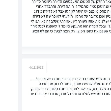
נשאר החלק של המשכנתא . בטאבו הדירה רשומה כדירה
 ענה שכן מאז ומתמיד זו היתה דירה. והתברר אחרי
יה מחסן אומנם יש היתר למחסן אבל לא לדירה כידוע
ן ואכן מדובר על מחסן . הודעתי למוכר שזו לא דירה
יש לנו את אותו העורך דין . אמרתי שעקב זה לא יתנו לי
ליי ובכל מקרה הוא מתעקש ואומר לי שאפנה לבנק אחר
י אשלם את כספי הפיצוי רק רוצה לבטל כי הם לא הציגו
4/11/2015
יש היתרי בניה כדין ואין חריגות בנייה וכו' וכו'.....
כם. גם עו"ד שמייצג אותך, אמור לבדוק את מצבה
גדרה של הנכס, שאפשר לפתור אותה בקלות- צריך לבדוק
להתנדב מראש לשלם סכומים למוכר, טרם בדיקה יסודית