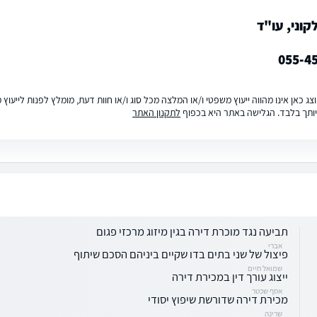
וני, עו"ד
055-4
ג כאן אינו מהווה ייעוץ משפטי ו/או המלצה מכל סוג ו/או חוות דעת, מומלץ לפנות לייעו
ותך בלבד. הגלישה באתר היא בכפוף
לתקנון האתר
תביעה נגד מוכרת דירה בגין מיזוג מרכזי פגום
אברי
פיצול של שני בתים בדו שקיים ביניהם הסכם שיתוף
שמואל חיים
ייצוג עורך דין במכירת דירה
אסף שכטר
מכירת דירה שדורשת שיפוץ יסודי
שרינה