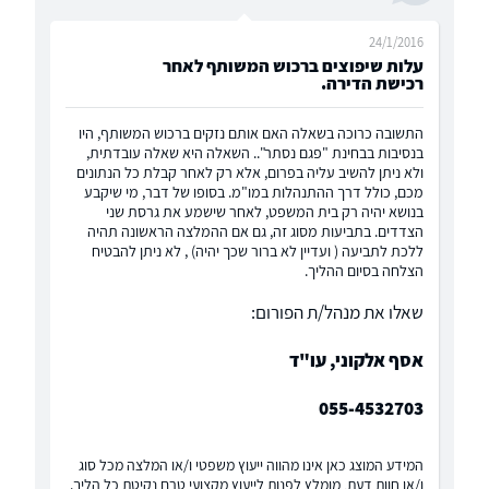
24/1/2016
עלות שיפוצים ברכוש המשותף לאחר
רכישת הדירה.
התשובה כרוכה בשאלה האם אותם נזקים ברכוש המשותף, היו
בנסיבות בבחינת "פגם נסתר".. השאלה היא שאלה עובדתית,
ולא ניתן להשיב עליה בפרום, אלא רק לאחר קבלת כל הנתונים
מכם, כולל דרך ההתנהלות במו"מ. בסופו של דבר, מי שיקבע
בנושא יהיה רק בית המשפט, לאחר שישמע את גרסת שני
הצדדים. בתביעות מסוג זה, גם אם ההמלצה הראשונה תהיה
ללכת לתביעה ( ועדיין לא ברור שכך יהיה) , לא ניתן להבטיח
הצלחה בסיום ההליך.
שאלו את מנהל/ת הפורום:
אסף אלקוני, עו"ד
055-4532703
המידע המוצג כאן אינו מהווה ייעוץ משפטי ו/או המלצה מכל סוג
ו/או חוות דעת, מומלץ לפנות לייעוץ מקצועי טרם נקיטת כל הליך.