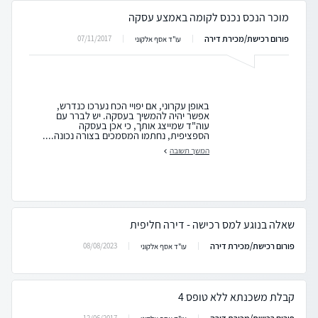
מוכר הנכס נכנס לקומה באמצע עסקה
פורום רכישת/מכירת דירה
07/11/2017
עו"ד אסף אלקוני
באופן עקרוני, אם יפויי הכח נערכו כנדרש,
אפשר יהיה להמשיך בעסקה. יש לברר עם
עוה"ד שמייצג אותך, כי אכן בעסקה
הספציפית, נחתמו המסמכים בצורה נכונה....
המשך תשובה
שאלה בנוגע למס רכישה - דירה חליפית
פורום רכישת/מכירת דירה
08/08/2023
עו"ד אסף אלקוני
קבלת משכנתא ללא טופס 4
12/06/2017