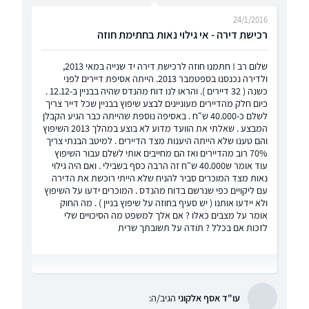
24/1/2016
רכישת דירה - אי גילוי נאות בחתימת חוזה
שלום רב ! חתמנו חוזה לרכישת דירה יד שנייה במאי 2013,
ולדירה נכנסנו בספטמבר 2013. הייתה אסיפת דיירים לפני
כשנה ( 32 דיירים ). והראו לנו דוח מהנדס שהיה בבניין ב-12.12 .
כיום חלק מהדיירים מעוניינים לבצע שיפוץ בבניין שכל דייר צריך
לשלם כ-40.000 ש"ח . באסיפה נוספת שהייתה כבר הגיע הקבלן
המבצע . שאלתי את הוועד מדוע לא בוצע במהלך 2013 השיפוץ
והם טענו שלא הייתה היענות מצד הדיירים . למיטב הבנתי צריך
70% רוב מהדיירים ואז הם מחייבים אותי לשלם עבור השיפוץ
עוד אומר ש40.000 ש"ח זה הרבה כסף בשבילי . ואם היה גילוי
נאות מצד המוכרים סביר להניח שלא הייתי רוכשת את הדירה
עם ליקויים כפי שנרשם בדוח מהנדס . המוכרים ידעו על השיפוץ
ולא יידעו אותנו ( יש סעיף בחוזה על שיפוץ בניין ) . מה החוק
אומר על מצבים כאלו ? אם אלך למשפט מה הסיכויים שלי
לזכות אם בכלל ? תודה על תשובתך שרית
עו"ד אסף אלקוני
הגיב/ה: