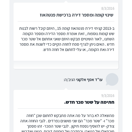
8/3/2016
‏ ‏שינוי קומה ומספר דירה ברכישת פנטהאוז
‏ב-2013 ‏‏קניתי דירת פנטהאוז קומה 15 , ‏היוזם קיבל רשות לבנות
שש קומות נוספות , ‏זאת אומרת מספר הדירה ומספר הקומה
השתנו , ‏לאור השינויים מבקש היוזם שאני אחתום אל שטר מכר
חדש . האים ניתן לצרף ‏ספח לחוזה הקיים כדי לשנות את מספר
דירה ואת הקומה , ‏או עלי לחתום אל חוזה חדש.
עו"ד אסף אלקוני
הגיב/ה:
9/3/2016
חתימה על שטר מכר חדש.
מהשאלה לא ברור על מה אתה מתבקש לחתום שכן "חוזה
מכר" ו- "שטר מכר" הם שני מושגים נפרדים . לגבי החוזה אתה
צודק- יש להוסיף נספח תיקון . לגבי שטר המכר- זהו מסמך
פורמאלי של הטאבו, ובמקרה של הוספת דירות, הגיוני שידרשו