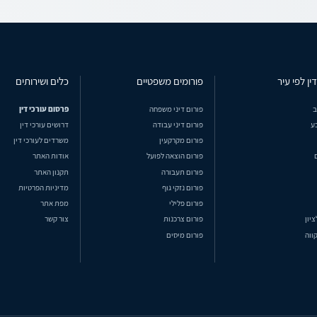
ין לפי עיר
פורומים משפטיים
כלים ושירותים
ב
פורום דיני משפחה
פרסום עורכי דין
ע
פורום דיני עבודה
דרושים עורכי דין
פורום מקרקעין
משרדים לעורכי דין
פורום הוצאה לפועל
אודות האתר
פורום תעבורה
תקנון האתר
פורום נזקי גוף
מדיניות הפרטיות
פורום פלילי
מפת אתר
ציון
פורום צרכנות
צור קשר
ווה
פורום מיסים