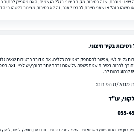
 שאני מוכרת ישנה רטיבות מקיר חיצוני בגלל הגשמים, האם מספיק לכתוב ב
או משהו כזה? או שאני חייבת לפרט ? אגב, זה לא רטיבות מצינור כלשהו כי ה
 רטיבות בקיר חיצוני.
ות גלויה לעין,אפשר להסתפק באמירה כללית. אם מדובר ברטיבות שאיה גלויה
ורף לרבות רטיבות שמתפשטת על שטח נרחב יותר בחורף,יש לציין זאת במפורש
 לנהוג בתום לב.
 מנהל/ת הפורום:
וני, עו"ד
055-4
ג כאן אינו מהווה ייעוץ משפטי ו/או המלצה מכל סוג ו/או חוות דעת, מומלץ לפנות לייעו