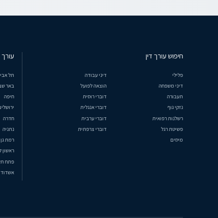
חיפוש עורך דין
עורך ד
פלילי
דיני עבודה
תל אבי
דיני משפחה
הוצאה לפועל
באר שב
תעבורה
דוברי רוסית
חיפה
נזקי גוף
דוברי אנגלית
ירושלים
רשלנות רפואית
דוברי ערבית
חדרה
פשיטת רגל
דוברי צרפתית
נתניה
מיסים
רמת גן
ראשון ל
פתח תק
אשדוד