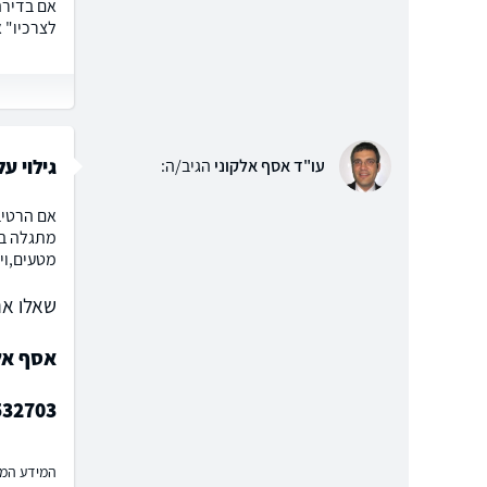
אם בדירה
לצרכיו" 
גילוי על
עו"ד אסף אלקוני
הגיב/ה:
אם הרטיב
מתגלה בח
מטעים,ויש
שאלו את
אסף אלק
532703
המידע המוצ