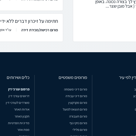
ץ לך בצורה נכונה. באופן
( אבל מובן שצר...
חתימה על זיכרון דברים ללא ידי
פורום רכישת/מכירת דירה
עו"ד אסף 
ין לפי עיר
פורומים משפטיים
כלים ושירותים
ב
פורום דיני משפחה
פרסום עורכי דין
ע
פורום דיני עבודה
דרושים עורכי דין
פורום מקרקעין
משרדים לעורכי דין
פורום הוצאה לפועל
אודות האתר
פורום תעבורה
תקנון האתר
פורום נזקי גוף
מדיניות הפרטיות
פורום פלילי
מפת אתר