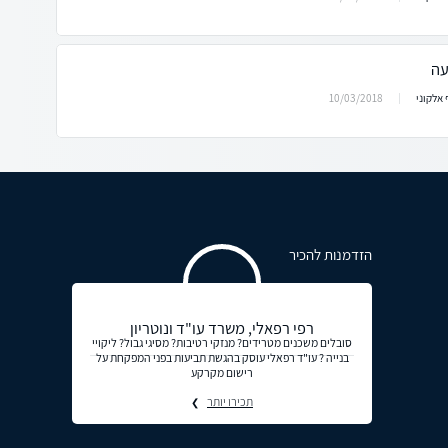
עה
10/03/2018
אלקוני
הזדמנות להכיר
רפי רפאלי, משרד עו"ד ונוטריון
סובלים משכנים מטרידים? מנזקי רטיבות? מסיגי גבול? ליקויי
בנייה ? עו"ד רפאלי עוסק בהגשת תביעות בפני המפקחת על
רישום מקרקע
תכירו יותר