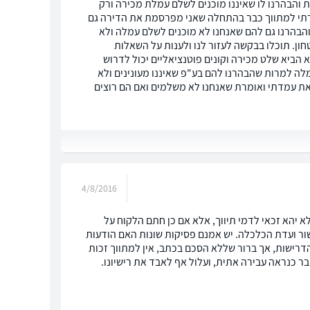
ת והבהרנו לו שאיננו מוכנים לשלם עמלת מכירה ורק
מרתי למתווך כבר בהתחלה שאני מפרסמת את הדירה גם
והבהרנו גם להם שאנחנו לא מוכנים לשלם עמלה ולא
ן. תוכלו בבקשה לעזור לנו ולענות על השאלות
הוא הביא שלט מכירה וקונים פוטנציאליים יכול לדרוש
 לטעון לתשלום עמלה למרות שהבהרנו להם בע"פ שאיננו מעונינים ולא
ת עמדתי ואומרת שאנחנו לא משלמים ואם הם רוצים
4/8/2016
סעיף 9(א) לחוק : 9. (א) מתווך במקרקעין לא יהא זכאי לדמי תיווך, אלא אם כן חתם הלקוח על
ור ועדת הכלכלה. יש אמנם פסיקות שונות האם הודעות
 עונות על הדרישות, אך ברור שללא הסכם בכתב, אין למתווך זכות
ובר כנראה עבירה אתית, ועלול אף לאבד את רישיונו.