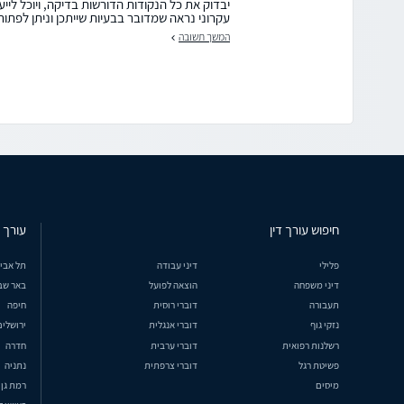
יבדוק את כל הנקודות הדורשות בדיקה, ויוכל לייע
עקרוני נראה שמדובר בבעיות שייתכן וניתן לפתור 
המשך תשובה
חיפוש עורך דין
עורך ד
פלילי
דיני עבודה
תל אבי
דיני משפחה
הוצאה לפועל
באר שב
תעבורה
דוברי רוסית
חיפה
נזקי גוף
דוברי אנגלית
ירושלים
רשלנות רפואית
דוברי ערבית
חדרה
פשיטת רגל
דוברי צרפתית
נתניה
מיסים
רמת גן