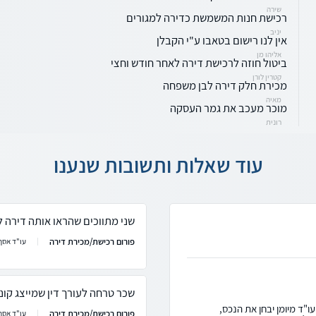
שירה
רכישת חנות המשמשת כדירה למגורים
יניב
אין לנו רישום בטאבו ע"י הקבלן
אליהו מן
ביטול חוזה לרכישת דירה לאחר חודש וחצי
קטרין לורן
מכירת חלק דירה לבן משפחה
מאיה
מוכר מעכב את גמר העסקה
רונית
עוד שאלות ותשובות שנענו
שני מתווכים שהראו אותה דירה 
פורום רכישת/מכירת דירה
עו"ד אסף 
שכר טרחה לעורך דין שמייצג קוני
עו"ד מיומן יבחן את הנכס,
פורום רכישת/מכירת דירה
עו"ד אסף 