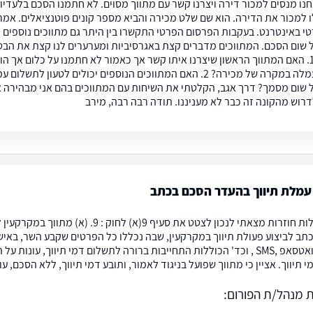
חנו מנסים למכור דירה ויצרנו קשר עם מתווך מסוים. לא חתמנו הסכם בלעדיו
ו למכור את הדירה. הוא שם שלט מכירה והביא מספר קונים פוטנציאלים. א
טי באינטרנט. בעקבות הפרסום הפרטי התקשרו בין היתר גם מתווכים נוספים 
 שום הסכם. המתווכים מדברים קצת באגרסיביות ומערערים לנו קצת את הבטחו
הבאות? 1. האם המתווך הראשון שיצרנו איתו קשר אך כאמור לא חתמנו על כלום אך 
מאיתנו עמלה במקרה של מכירה? 2. האם המתווכים הנוספים יכולים
 שום מסמך? דרך אגב, הקלטתי את השיחות עם המתווכים בהם אני מבהירה א
דרוש מהקונה זה כבר לא מעניננו. תודה רבה רבה, מירב
עמלת תיווך בהעדר הסכם בכתב
לאור שאלות חוזרות מצאתי לנכון לצטט את 
תב לביצוע פעולת תיווך במקרקעין, שבה נכללו כל הפרטים שקבע השר, באיש
דוא"ל , וואטסאפ ,SMS , וכד' הכוללות התחייבות ברורה לתשלום דמי תיווך,
 תיווך. אציין כי מתווך שפועל בניגוד לאמור, ותובע דמי תיווך, ללא הסכם, ע
 מנהל/ת הפורום: