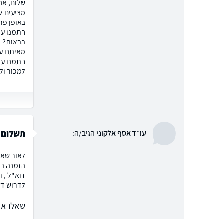
שלום, אנ
מציעים ל
באופן פר
חתמנו על
חתמנו על
למכור ול
תשלום 
עו"ד אסף אלקוני
הגיב/ה:
הזמנה בכ
לדרוש דמי
שאלו את