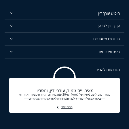
חיפוש עורך דין
עורך דין לפי עיר
פורומים משפטיים
כלים ושירותים
הזדמנות להכיר
מאיה וייס-טמיר, עורכי דין, ונוטריון
משרד מוביל עם ניסיון של למעלה מ-20 שנה בתחום הסדרת מעמד ואזרחות
בישראל,הליך מדורג לבני זוג, הגירה לישראל ,ויזות כניסה וע
תכירו יותר